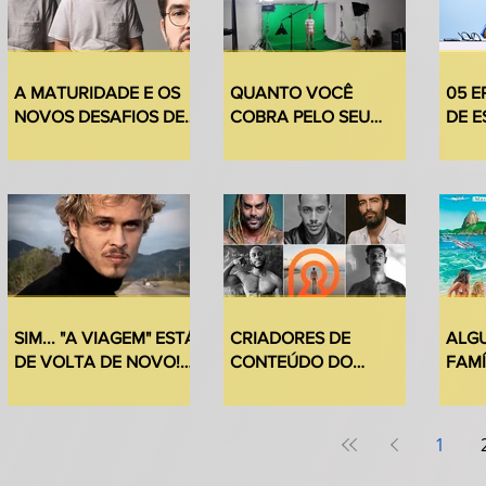
A MATURIDADE E OS
QUANTO VOCÊ
05 E
NOVOS DESAFIOS DE
COBRA PELO SEU
DE 
EDUARDO CALDAS
TRABALHO DE ATOR?
PROJ
SIM... "A VIAGEM" ESTÁ
CRIADORES DE
ALG
DE VOLTA DE NOVO!
CONTEÚDO DO
FAMÍ
CONFIRA 25
PRIVACY QUE O
QUA
MOMENTOS INCRÍVEIS
PRÓPRIO PRIVACY
CAS
DA NOVELA.
RECOMENDA
1