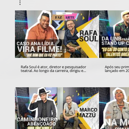
Rafa Soul é ator, diretor e pesquisador
Após seu prime
teatral. Ao longo da carreira, dirigiu e
lançado em 201
atuou em espetáculos apresentados em
voltar aos pa
Brasília e em países como Argentina, Chile
maturidade e experiê
e Perú. Com forte presença no cinema
"Quarentei Sh
brasiliense, esteve no estúdio do Portal
linguagem do
Conteúdo para uma conversa leve e
representa um
divertida com Josuel Junior, companheiro
artista forma
de diferentes aventuras nos palcos e nas
Brasília. No estúdio do Portal Conteúdo, o
telas. Uma das surpresas reveladas no
ator e comedi
quadro QUEM FAZ ARTE é sua
Junior sobre a
participação no filme "Cerrado Seco", uma
antigas e nova
ficção baseada no famoso caso Ana Lídia,
participação
que faz parte do imaginário do DF.
Brasil "Todos
pacto pela vi
três poderes 
feminicídio. Fica a dica para o público