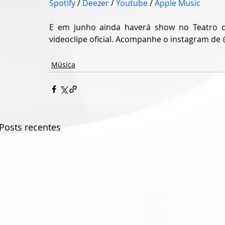
Spotify
 / 
Deezer
 / 
Youtube
 / 
Apple Music
E em junho ainda haverá show no Teatro d
videoclipe oficial. Acompanhe o instagram de
Música
Posts recentes