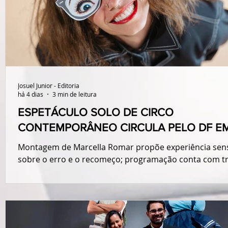
Josuel Junior - Editoria
há 4 dias
3 min de leitura
ESPETÁCULO SOLO DE CIRCO
CONTEMPORÂNEO CIRCULA PELO DF E
AGOSTO
Montagem de Marcella Romar propõe experiência sens
sobre o erro e o recomeço; programação conta com t
apresentações e oficina gratuita.