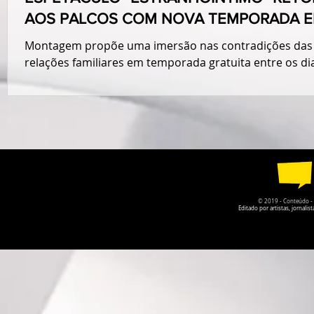
AOS PALCOS COM NOVA TEMPORADA 
ARNIQUEIRA - DF
Montagem propõe uma imersão nas contradições das
relações familiares em temporada gratuita entre os di
26 de julho
© 2019 - Conteúdo - Po
Editado por artistas, jornal