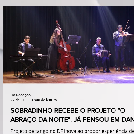
15h no Auditório Sicoob Unique
Da Redação
27 de jul.
3 min de leitura
SOBRADINHO RECEBE O PROJETO "O
ABRAÇO DA NOITE". JÁ PENSOU EM DA
TANGO NO ESCURO?
Projeto de tango no DF inova ao propor experiência d