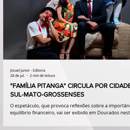
Josuel Junior - Editoria
28 de jul.
2 min de leitura
"FAMÍLIA PITANGA" CIRCULA POR CIDAD
SUL-MATO-GROSSENSES
O espetáculo, que provoca reflexões sobre a importân
equilíbrio financeiro, vai ser exibido em Dourados nes
quarta-feira (29/07), às 10h e 14h na Escola Presbiteri
Erasmo Braga e em Campo Grande na quinta-feira (30/