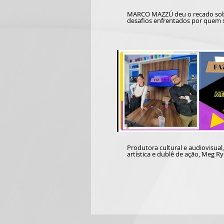
MARCO MAZZÚ deu o recado sob
desafios enfrentados por quem 
aventura no universo sertanejo.
conversa com Josuel Junior pass
momentos da carreira do artista
curiosidades sobre seu mais no
lançamento: "Caminhoneiro Abe
Em duas temporadas, o QUEM F
apresentou os trabalhos de ator
músicos, artistas visuais e gesto
culturais. Agora, mais 21 nomes
no estúdio do Portal Conteúdo. De artista
para artista!
Produtora cultural e audiovisual,
artística e dublê de ação, Meg Ry
energia pura e falou de diferente
trabalhos em novelas, séries e film
estúdio do Tailândia Podcast, a
profissional revisitou a carreira 
Globo, onde participou de prod
como América, Bang bang, Fina 
Cordel Encantado e Malhação. De volta a
Brasília, a profissional encara no
desafios no universo do audiovis
dos novos projetos num bate p