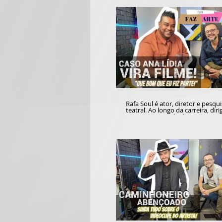
Rafa Soul é ator, diretor e pesqu
teatral. Ao longo da carreira, diri
atuou em espetáculos apresent
Brasília e em países como Argent
e Perú. Com forte presença no cinema
brasiliense, esteve no estúdio do
Conteúdo para uma conversa le
divertida com Josuel Junior, co
de diferentes aventuras nos palc
telas. Uma das surpresas revela
quadro QUEM FAZ ARTE é sua
participação no filme "Cerrado 
ficção baseada no famoso caso A
que faz parte do imaginário do D