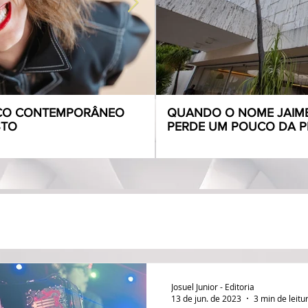
RCO CONTEMPORÂNEO
ESCOLA DE TEATRO CU
QUANDO O NOME JAIME
STO
MATRÍCULAS ABERTAS 
PERDE UM POUCO DA P
2026
Josuel Junior - Editoria
13 de jun. de 2023
3 min de leitu