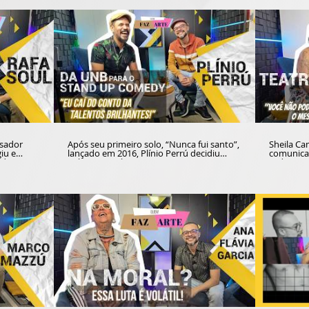
isador
Após seu primeiro solo, “Nunca fui santo”,
Sheila Cam
giu e
lançado em 2016, Plínio Perrú decidiu
comunica
ados em
voltar aos palcos com muito mais
cedo comp
ina, Chile
maturidade e experiência. O espetáculo
Comunica
"Quarentei Show" dialoga com a
propícios
 Portal
linguagem do stand-up comedy e
Educação
ve e
representa uma nova fase da carreira do
melhor. Amante e incentivadora da
mpanheiro
artista formado pela Universidade de
pesquisa 
os e nas
Brasília. No estúdio do Portal Conteúdo, o
com Josue
das no
ator e comediante conversa com Josuel
Conteúdo 
Junior sobre antigos e novos projetos,
sempre re
Seco", uma
antigas e novas tretas, e ainda comenta a
dos temp
na Lídia,
participação na campanha do Governo do
escolhas dos t
F.
Brasil "Todos juntos por TODAS", um
artista t
pacto pela vida das mulheres que uniu os
"Expertise" - programa feito e
três poderes da República contra o
uma conve
feminicídio. Fica a dica para o público
trajetória
acompanhar as novidades nas redes
culturais,
sociais do artista, em @plinioperru.
conheciment