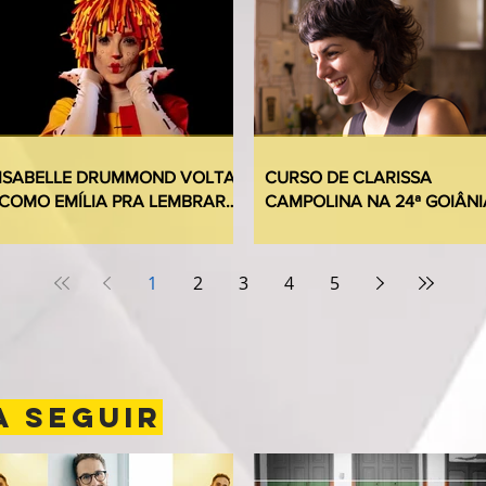
ISABELLE DRUMMOND VOLTA
CURSO DE CLARISSA
COMO EMÍLIA PRA LEMBRAR
CAMPOLINA NA 24ª GOIÂNI
QUE NUNCA ESQUECEMOS DO
MOSTRA CURTAS ESTÁ CO
“SÍTIO”
INSCRIÇÕES ABERTAS
1
2
3
4
5
A SEGUIR