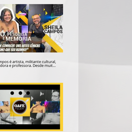
pos é artista, militante cultural,
dora e professora. Desde muito
reendeu as Artes e a
ção como espaços formativos,
 a potencializarem, ao lado da
, a construção de um mundo
no campo das artes, conversou
l Junior no estúdio do Portal
sobre antigos e novos projetos,
verenciando a trajetóia teatral
os antigos para compreender as
empos atuais. Em Brasília, a
em produzido edições do projeto
m forma de
rsa descontraída sobre a
 de artistas, técnicos, produtores
 autores e especialistas, seus
os e suas realizações. Confira