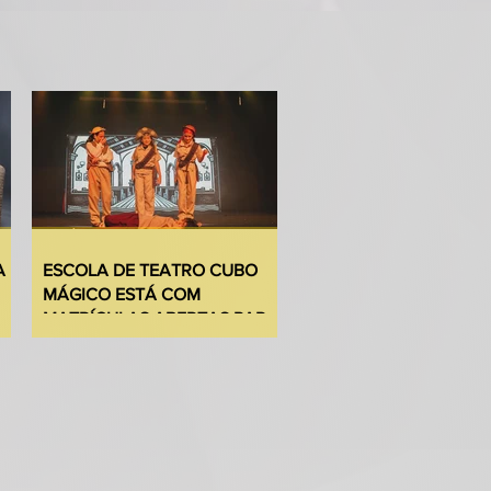
nta-feira. Cinemas de todo o país
 o longa metragem que promete
teias de diferentes estados.
 está em cartaz quase que
vamente nos últimos anos...
ma peça e logo começa outra.
 e outra turnê, esteve em
e gravou uma entrevista exclusiva
ailandiapodcast e o
 Abrindo a segunda
a do programa QUEM FAZ ARTE,
ou ao apresentador Josuel Junior
 de bastidores do teatro, do
da televisão. O episódio vai ao ar
de setembro, às 21. O link será
hado nos stories.
A
ESCOLA DE TEATRO CUBO
MÁGICO ESTÁ COM
MATRÍCULAS ABERTAS PARA
O SEGUNDO SEMESTRE DE
2026