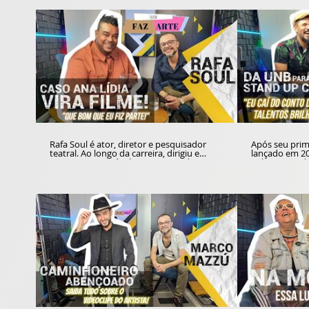
Rafa Soul é ator, diretor e pesquisador
Após seu prime
teatral. Ao longo da carreira, dirigiu e
lançado em 201
atuou em espetáculos apresentados em
voltar aos pa
Brasília e em países como Argentina, Chile
maturidade e experiê
e Perú. Com forte presença no cinema
"Quarentei Sh
brasiliense, esteve no estúdio do Portal
linguagem do
Conteúdo para uma conversa leve e
representa um
divertida com Josuel Junior, companheiro
artista forma
de diferentes aventuras nos palcos e nas
Brasília. No estúdio do Portal Conteúdo, o
telas. Uma das surpresas reveladas no
ator e comedi
quadro QUEM FAZ ARTE é sua
Junior sobre a
participação no filme "Cerrado Seco", uma
antigas e nova
ficção baseada no famoso caso Ana Lídia,
participação
que faz parte do imaginário do DF.
Brasil "Todos
pacto pela vi
três poderes 
feminicídio. Fica a dica para o público
acompanhar a
sociais do art