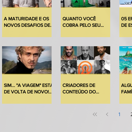
A MATURIDADE E OS
QUANTO VOCÊ
05 E
NOVOS DESAFIOS DE
COBRA PELO SEU
DE 
EDUARDO CALDAS
TRABALHO DE ATOR?
PROJ
SIM... "A VIAGEM" ESTÁ
CRIADORES DE
ALG
DE VOLTA DE NOVO!
CONTEÚDO DO
FAMÍ
CONFIRA 25
PRIVACY QUE O
QUA
MOMENTOS INCRÍVEIS
PRÓPRIO PRIVACY
CAS
DA NOVELA.
RECOMENDA
1