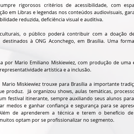
umpre rigorosos critérios de acessibilidade, com espa
ção em Libras e legendas nos conteúdos audiovisuais, gara
idade reduzida, deficiência visual e auditiva.
culturais, o público poderá contribuir com a doação de
ão destinados à ONG Aconchego, em Brasília. Uma forma 
da por Mario Emiliano Miskiewiez, com produção de uma e
presentatividade artística e a inclusão.
 Mario Miskiewiez trouxe para Brasília a importante tradi
ue produz.  Já organizou shows, aulas temáticas, processo
um festival itinerante, sempre auxiliando seus alunos para
ar medos e ganhar confiança e segurança para se apre
 Além de aprenderem a técnica e terem o benefício de 
muitos optam por se profissionalizar no segmento.