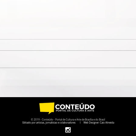
QUANDO O NOME JAIME
ESP
CÂMARA DESAPARECE,
CIR
GOIÁS PERDE UM POUCO
CIRC
DA PRÓPRIA HISTÓRIA
AGO
© 2019 - Conteúdo - Portal de Cultura e Arte de Brasília e do Brasil
Editado por artistas, jornalistas e colaboradores I Web Designer: Caio Almeida