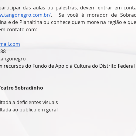
articipar das aulas ou palestras, devem entrar em cont
ww.tangonegro.com.br/
.  Se você é morador de Sobradi
ina e de Planaltina ou conhece quem more na região e queir
 em contato com:
mail.com
288
ltangonegro
m recursos do Fundo de Apoio à Cultura do Distrito Federal
 Teatro Sobradinho
ltada a deficientes visuais
ltada ao público em geral