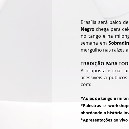
Brasília será palco d
Negro 
chega para cel
no tango e na milong
semana em 
Sobradin
mergulho nas raízes a
TRADIÇÃO PARA TO
A proposta é criar u
acessíveis a públicos
com:
*Aulas de tango e milong
*Palestras e worksho
abordando a história inv
*Apresentações ao vivo 