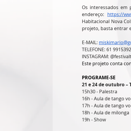
Os interessados em p
endereço: 
https://w
Habitacional Nova Col
projeto, basta entrar
E-MAIL: 
miskimario@g
TELEFONE: 61 991539
INSTAGRAM: @festiva
Este projeto conta co
PROGRAME-SE
21 e 24 de outubro –
15h30 - Palestra
16h - Aula de tango vo
17h - Aula de tango vo
18h - Aula de milonga
19h - Show