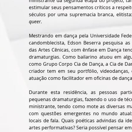
ministrante da segunda etapa do projeto, tant
estimular seus pensamentos críticos a respei
queer
.   
Mestrando em dança pela Universidade Federal
candomblecista, Edson Beserra pesquisa as t
das Artes Cênicas, com ênfase em Dança ten
dramaturgias. Como bailarino atuou em algu
como Grupo Corpo Cia de Dança, a Cia de Dan
criador tem em seu portfólio, videodanças, 
Durante esta residência, as pessoas part
pequenas dramaturgias, fazendo o uso de téc
ministrante, tendo como mote as diversas m
com questões emergentes no mundo atual: mú
locais de fala. Quais poéticas advindas da i
artes performativas? Seria possível pensar e