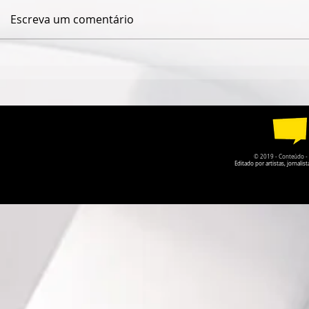
Escreva um comentário
LIVRO DE SANDRA TELLO
É O SEGUI
BOHORQUEZ PROPÕE UM
DAGÔ PREC
NOVO OLHAR PARA A
NOS VAMOS
MATURIDADE E O
ENVELHECER
© 2019 - Conteúdo - Po
Editado por artistas, jornal