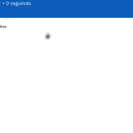
r
0
seguindo
ikes