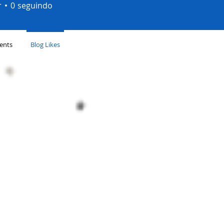
r
0
seguindo
ents
Blog Likes