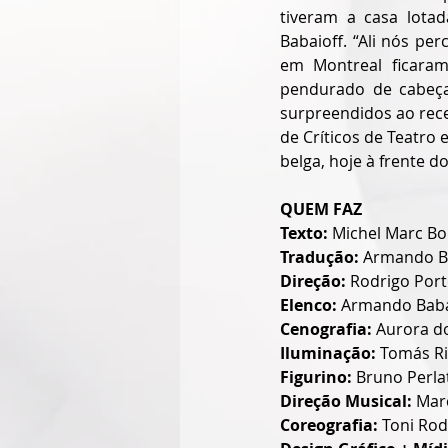
tiveram a casa lota
Babaioff. “Ali nós pe
em Montreal ficara
pendurado de cabeça
surpreendidos ao rec
de Críticos de Teatro
belga, hoje à frente 
QUEM FAZ
Texto: 
Michel Marc B
Tradução: 
Armando B
Direção: 
Rodrigo Port
Elenco: 
Armando Babai
Cenografia: 
Aurora d
Iluminação: 
Tomás R
Figurino: 
Bruno Perla
Direção Musical: 
Marc
Coreografia: 
Toni Rod