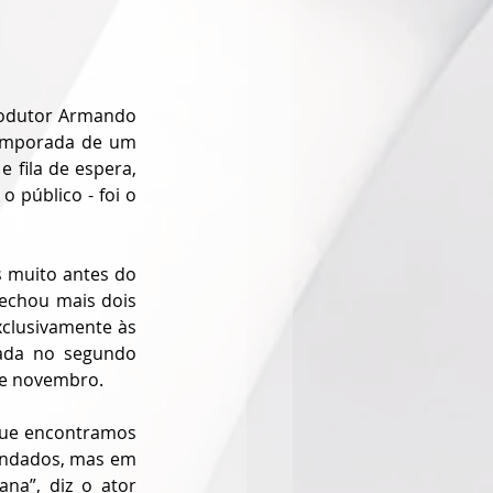
rodutor Armando 
temporada de um 
fila de espera, 
 público - foi o 
 muito antes do 
echou mais dois 
clusivamente às 
ada no segundo 
 e novembro.
que encontramos 
endados, mas em 
a”, diz o ator 