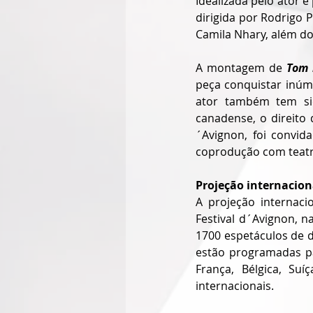
Idealizada pelo ator 
dirigida por Rodrigo Po
Camila Nhary, além do
A montagem de 
Tom 
peça conquistar inúme
ator também tem si
canadense, o direito
´Avignon, foi convid
coprodução com teatro
Projeção internacion
A projeção internac
Festival d´Avignon, n
1700 espetáculos de d
estão programadas p
França, Bélgica, Su
internacionais.