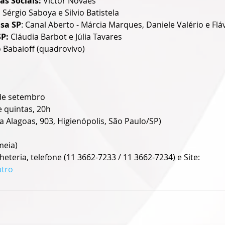
as Sociais: 
Victor Novaes 
 
Sérgio Saboya e Silvio Batistela 
sa SP
: Canal Aberto - Márcia Marques, Daniele Valério e Flá
P: 
Cláudia Barbot e Júlia Tavares
Babaioff (quadrovivo)
 de setembro
e quintas, 20h
a Alagoas, 903, Higienópolis, São Paulo/SP)
meia)
heteria, telefone (11 3662-7233 / 11 3662-7234) e Site: 
atro