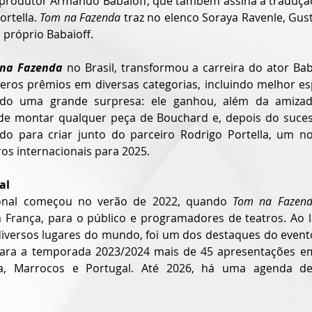
e produtor Armando Babaioff, que também assina a tradução
rtella. 
Tom na Fazenda 
traz no elenco Soraya Ravenle, Gus
 próprio Babaioff. 
na Fazenda
 no Brasil, transformou a carreira do ator Bab
ros prêmios em diversas categorias, incluindo melhor esp
do uma grande surpresa: ele ganhou, além da amizad
 de montar qualquer peça de Bouchard e, depois do suces
ado para criar junto do parceiro Rodrigo Portella, um n
s internacionais para 2025.
al
ional começou no verão de 2022, quando 
Tom na Fazen
a França, para o público e programadores de teatros. Ao l
iversos lugares do mundo, foi um dos destaques do evento.
ara a temporada 2023/2024 mais de 45 apresentações em 
íça, Marrocos e Portugal. Até 2026, há uma agenda de