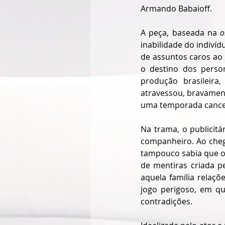
Armando Babaioff.
A peça, baseada na 
o
inabilidade do indivíd
de assuntos caros ao 
o destino dos perso
produção brasileira
atravessou, bravamente
uma temporada cancel
Na trama, o publicitá
companheiro. Ao chega
tampouco sabia que o 
de mentiras criada p
aquela família relaçõ
jogo perigoso, em q
contradições. 