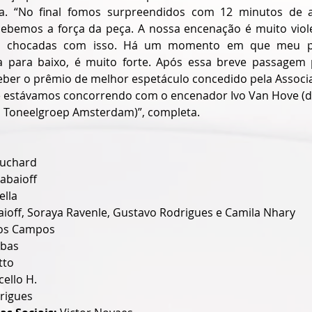
da. “No final fomos surpreendidos com 12 minutos de ap
rcebemos a força da peça. A nossa encenação é muito viole
m chocadas com isso. Há um momento em que meu pe
 para baixo, é muito forte. Após essa breve passagem p
eber o prêmio de melhor espetáculo concedido pela Associ
 e estávamos concorrendo com o encenador Ivo Van Hove (di
do Toneelgroep Amsterdam)”, completa.
ouchard
abaioff
ella
off, Soraya Ravenle, Gustavo Rodrigues e Camila Nhary
os Campos
ibas
tto
ello H.
rigues