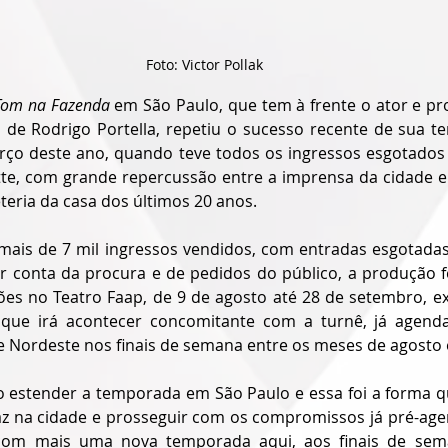
 Foto: Victor Pollak
Tom na Fazenda
 em São Paulo, que tem à frente o ator e p
o de Rodrigo Portella, repetiu o sucesso recente de sua 
o deste ano, quando teve todos os ingressos esgotados e 
tte, com grande repercussão entre a imprensa da cidade e o
teria da casa dos últimos 20 anos.  
mais de 7 mil ingressos vendidos, com entradas esgotadas
r conta da procura e de pedidos do público, a produção f
es no Teatro Faap, de 9 de agosto até 28 de setembro, ex
e que irá acontecer concomitante com a turnê, já agend
e Nordeste nos finais de semana entre os meses de agosto
 estender a temporada em São Paulo e essa foi a forma 
az na cidade e prosseguir com os compromissos já pré-ag
com mais uma nova temporada aqui, aos finais de seman