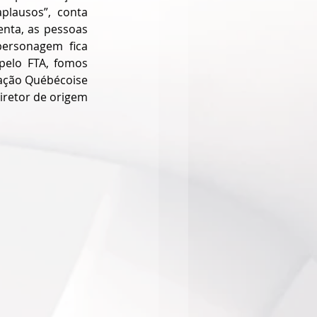
lausos”, conta 
nta, as pessoas 
rsonagem fica 
elo FTA, fomos 
ação Québécoise 
retor de origem 