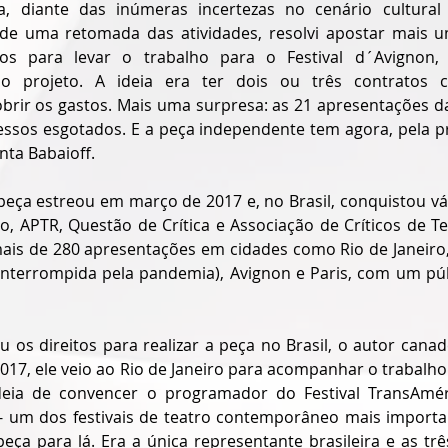
, diante das inúmeras incertezas no cenário cultural b
e uma retomada das atividades, resolvi apostar mais um
s para levar o trabalho para o Festival d´Avignon, 
 do projeto. A ideia era ter dois ou três contratos 
obrir os gastos. Mais uma surpresa: as 21 apresentações da
essos esgotados. E a peça independente tem agora, pela pr
onta Babaioff.
 peça estreou em março de 2017 e, no Brasil, conquistou vá
io, APTR, Questão de Crítica e Associação de Críticos de T
is de 280 apresentações em cidades como Rio de Janeiro, 
interrompida pela pandemia), Avignon e Paris, com um púb
 os direitos para realizar a peça no Brasil, o autor canad
 2017, ele veio ao Rio de Janeiro para acompanhar o trabalho.
deia de convencer o programador do Festival TransAméri
- um dos festivais de teatro contemporâneo mais importa
peça para lá. Era a única representante brasileira e as tr