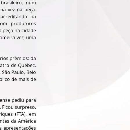
rasileiro, num 
a vez na peça. 
acreditando na 
com produtores 
 peça na cidade 
imeira vez, uma 
rios prêmios: da 
eatro de Québec. 
São Paulo, Belo 
lico de mais de 
ense pediu para 
 Ficou surpreso. 
ques (FTA), em 
ntes da América 
ês apresentações 