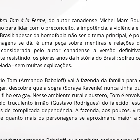
bra Tom à la Ferme
, do autor canadense Michel Marc Bou
uo para lidar com o preconceito, a impotência, a violência e o
Brasil: apesar da homofobia não ser o tema principal, é po
nagens se dá, é uma peça sobre mentiras e relações d
, considerada pelo autor canadense a versão definitiva
 resistindo, os piores anos da história do Brasil: sofreu ce
ada - sem muitas explicações.
rio Tom (Armando Babaioff) vai à fazenda da família para o
r, descobre que a sogra (Soraya Ravenle) nunca tinha ouvi
filho era gay. Nesse ambiente rural e austero, Tom é envol
elo truculento irmão (Gustavo Rodrigues) do falecido, es
es de complicada dependência. A fazenda, aos poucos, vir
ue quanto mais os personagens se aproximam, maior a 