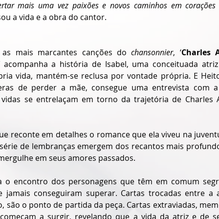
ertar mais uma vez paixões e novos caminhos em corações 
ou a vida e a obra do cantor.
o as mais marcantes canções do 
chansonnier
, ‘
Charles 
 acompanha a história de Isabel, uma conceituada atriz 
ia vida, mantém-se reclusa por vontade própria. E Heitor
peras de perder a mãe, consegue uma entrevista com a 
idas se entrelaçam em torno da trajetória de Charles A
ue reconte em detalhes o romance que ela viveu na juvent
série de lembranças emergem dos recantos mais profundo
a mergulhe em seus amores passados.
a o encontro dos personagens que têm em comum segre
 jamais conseguiram superar. Cartas trocadas entre a at
, são o ponto de partida da peça. Cartas extraviadas, memó
começam a surgir, revelando que a vida da atriz e de se