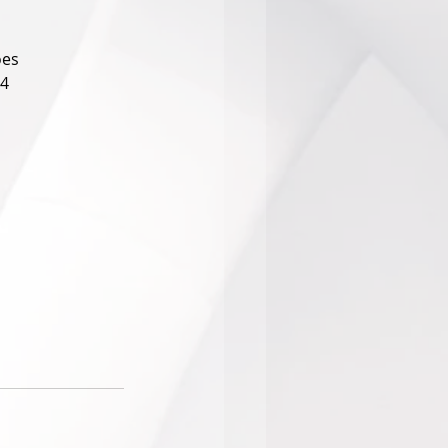
ões
34