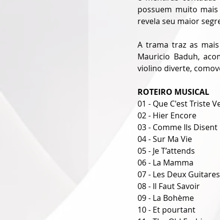
possuem muito mais 
revela seu maior segr
A trama traz as mais
Mauricio Baduh, aco
violino diverte, comov
ROTEIRO MUSICAL
01 - Que C'est Triste V
02 - Hier Encore
03 - Comme Ils Disent
04 - Sur Ma Vie
05 - Je T’attends
06 - La Mamma
07 - Les Deux Guitares
08 - Il Faut Savoir
09 - La Bohème
10 - Et pourtant