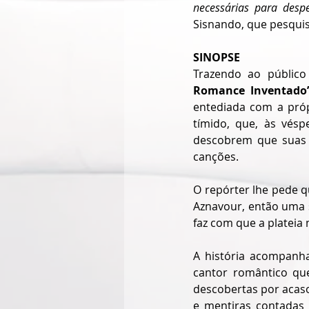
necessárias para desp
Sisnando, que pesquis
SINOPSE
Trazendo ao públic
Romance Inventado’
entediada com a própr
tímido, que, às vés
descobrem que suas v
canções.
O repórter lhe pede q
Aznavour, então uma 
faz com que a platei
A história acompanh
cantor romântico que
descobertas por acaso
e mentiras contadas 