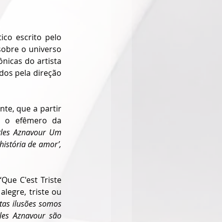
co escrito pelo 
obre o universo 
icas do artista 
dos pela direção 
e, que a partir 
e o efêmero da 
rles Aznavour Um 
stória de amor’, 
ue C'est Triste 
egre, triste ou 
tas ilusões somos 
es Aznavour são 