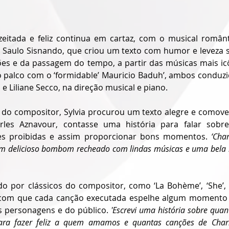
eitada e feliz continua em cartaz, com o musical românti
Saulo Sisnando, que criou um texto com humor e leveza s
es e da passagem do tempo, a partir das músicas mais icôn
 o palco com o ‘formidable’ Mauricio Baduh’, ambos conduzi
 e Liliane Secco, na direção musical e piano.
do compositor, Sylvia procurou um texto alegre e comovent
les Aznavour, contasse uma história para falar sobr
ões proibidas e assim proporcionar bons momentos. 
‘Cha
 delicioso bombom recheado com lindas músicas e uma bela hi
 por clássicos do compositor, como ‘La Bohème’, ‘She’, ‘Q
z com que cada canção executada espelhe algum momento al
s personagens e do público. 
'Escrevi uma história sobre quan
ara fazer feliz a quem amamos e quantas canções de Charl