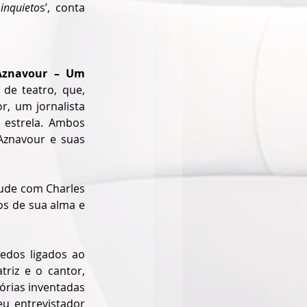
inquieto
s’, conta 
Aznavour – Um 
de teatro, que, 
, um jornalista 
estrela. Ambos 
znavour e suas 
ude com Charles 
s de sua alma e 
dos ligados ao 
riz e o cantor, 
rias inventadas 
u entrevistador 