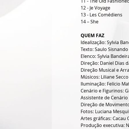
11 - The Old Fashione
12 - Je Voyage
13 - Les Comédiens
14 – She
QUEM FAZ
Idealização: Sylvia Ba
Texto: Saulo Sisnando
Elenco: Sylvia Bandei
Direção: Daniel Dias d
Direção Musical e Arra
Músicos: Liliane Secco
Iluminação: Felício Ma
Cenário e Figurinos: G
Assistente de Cenário 
Direção de Movimento
Fotos: Luciana Mesqui
Artes gráficas: Caca
Produção executiva: N