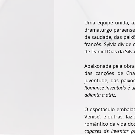
Uma equipe unida, az
dramaturgo paraense 
da saudade, das paixõ
francês. Sylvia divide
de Daniel Dias da Silva
Apaixonada pela obra 
das canções de Char
juventude, das paix
Romance inventado é um
adianta a atriz.
O espetáculo embalado
Venise’, e outras, fa
romântico da vida do
capazes de inventar p