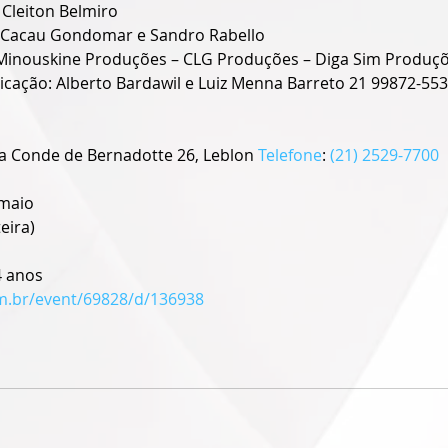
 Cleiton Belmiro
 Cacau Gondomar e Sandro Rabello
Minouskine Produções – CLG Produções – Diga Sim Produç
cação: Alberto Bardawil e Luiz Menna Barreto 21 99872-55
a Conde de Bernadotte 26, Leblon 
Telefone
: 
(21) 2529-7700
 maio
eira)
4 anos
om.br/event/69828/d/136938