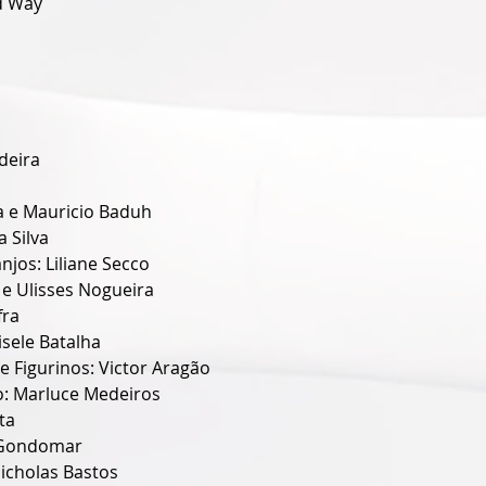
d Way
ndeira
ra e Mauricio Baduh
a Silva
njos: Liliane Secco
 e Ulisses Nogueira
fra
isele Batalha
e Figurinos: Victor Aragão
: Marluce Medeiros
ta
u Gondomar
icholas Bastos