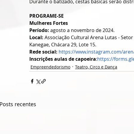
Durante o batizado, cestas básicas serão dist
PROGRAME-SE
Mulheres Fortes 
Período:
 agosto a novembro de 2024.
Local: 
Associação Cultural Arena Lutas - Setor
Kanegae, Chácara 29, Lote 15.
Rede social: 
https://www.instagram.com/aren
Inscrições aulas de capoeira
:
https://forms.
Empreendedorismo
Teatro, Circo e Dança
Posts recentes