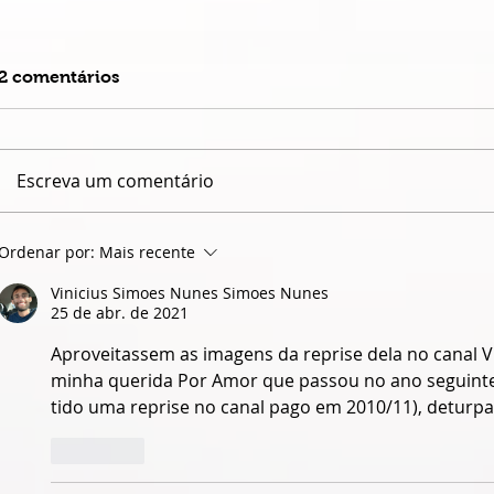
2 comentários
Escreva um comentário
QUANDO O NOME JAIME
ISABELLE
Ordenar por:
Mais recente
CÂMARA DESAPARECE,
VOLTA COM
GOIÁS PERDE UM POUCO
LEMBRAR 
Vinicius Simoes Nunes Simoes Nunes
25 de abr. de 2021
DA PRÓPRIA HISTÓRIA
ESQUECEMO
Aproveitassem as imagens da reprise dela no canal 
minha querida Por Amor que passou no ano seguinte
tido uma reprise no canal pago em 2010/11), deturpam
Curtir