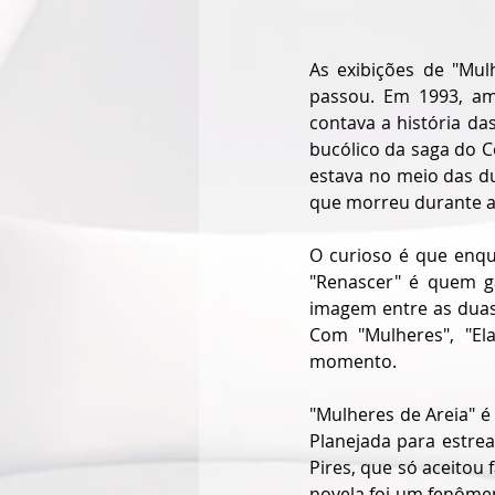
As exibições de "Mu
passou. Em 1993, am
contava a história da
bucólico da saga do C
estava no meio das d
que morreu durante a 
O curioso é que enqua
"Renascer" é quem g
imagem entre as duas 
Com "Mulheres", "El
momento.
"Mulheres de Areia" é 
Planejada para estrea
Pires, que só aceitou 
novela foi um fenômen