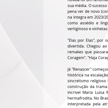
sua média. O sucesso 
pena ver de novo (com
na íntegra em 2023/20
como assédio e ling
vertiginoso e vinheta
"Elas por Elas", por 
divertida. Chegou ao
remakes que passara
Coragem", "Haja Coraç
Já "Renascer" começou
histórica na escalaçã
sincretismo religios
construção da trama 
incrível Maria Luis
hermafrodita. No Brasi
interpretada pela a