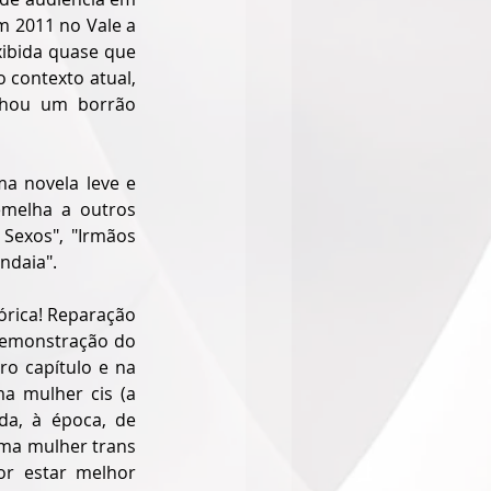
 2011 no Vale a 
ibida quase que 
contexto atual, 
nhou um borrão 
a novela leve e 
melha a outros 
exos", "Irmãos 
ndaia".
órica! Reparação 
 demonstração do 
o capítulo e na 
a mulher cis (a 
a, à época, de 
uma mulher trans 
r estar melhor 