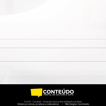
ISABELLE DRUMMOND
CURS
VOLTA COMO EMÍLIA PRA
CAM
LEMBRAR QUE NUNCA
GOI
ESQUECEMOS DO “SÍTIO”
EST
ABE
© 2019 - Conteúdo - Portal de Cultura e Arte de Brasília e do Brasil
Editado por artistas, jornalistas e colaboradores I Web Designer: Caio Almeida