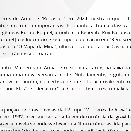
lheres de Areia" e "Renascer" em 2024 mostram que o t
bas eram contemporâneas. Enquanto a trama clássica de
s gêmeas Ruth e Raquel, à noite era Benedito Ruy Barbosa
oronel José Inocêncio e seu império do cacau em "Renascer"
uas era "O Mapa da Mina", última novela do autor Cassian
exibição de sua criação.
nto "Mulheres de Areia" é reexibida à tarde, na faixa da E
anha uma nova versão à noite. Notadamente, é gritante 
novelas, porém, é a certeza de que o futuro realmente re
as por Elas" e "Renascer" a Globo  tem três remakes 
a junção de duas novelas da TV Tupi: "Mulheres de Areia" e
r em 1992, precisou ser adiada em decorrência da gravidez 
fazer a novela se pudesse levar sua filha recém-nascida para
o no horário das seis, marcando inacreditáveis 50 pontos 