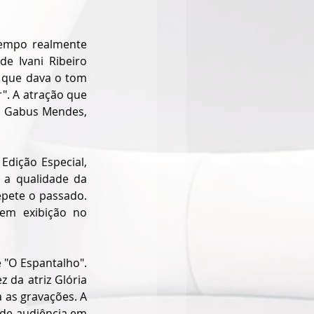
empo realmente 
 Ivani Ribeiro 
 que dava o tom 
. A atração que 
o Gabus Mendes, 
dição Especial, 
a qualidade da 
pete o passado. 
em exibição no 
 "O Espantalho". 
da atriz Glória 
 as gravações. A 
de audiência em 