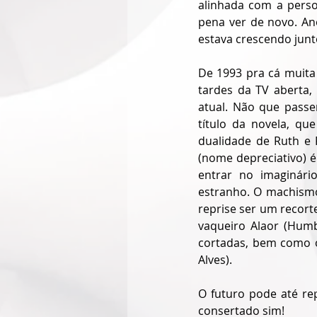
alinhada com a perso
pena ver de novo. An
estava crescendo junt
De 1993 pra cá muita
tardes da TV aberta, 
atual. Não que passe
título da novela, qu
dualidade de Ruth e 
(nome depreciativo) 
entrar no imaginári
estranho. O machismo
reprise ser um recort
vaqueiro Alaor (Humb
cortadas, bem como o
Alves). 
O futuro pode até rep
consertado sim!