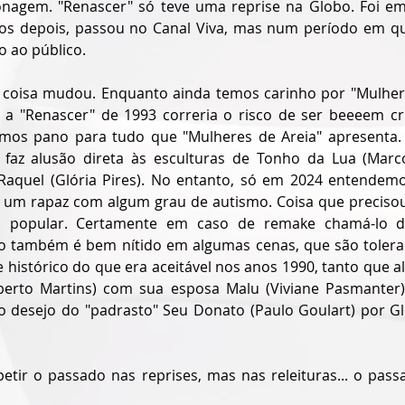
nagem. "Renascer" só teve uma reprise na Globo. Foi em
os depois, passou no Canal Viva, mas num período em qu
o ao público.
 coisa mudou. Enquanto ainda temos carinho por "Mulhere
 a "Renascer" de 1993 correria o risco de ser beeeem crit
mos pano para tudo que "Mulheres de Areia" apresenta. 
e faz alusão direta às esculturas de Tonho da Lua (Marco
Raquel (Glória Pires). No entanto, só em 2024 entendem
é um rapaz com algum grau de autismo. Coisa que precisou
o popular. Certamente em caso de remake chamá-lo d
 também é bem nítido em algumas cenas, que são tolerad
e histórico do que era aceitável nos anos 1990, tanto que 
erto Martins) com sua esposa Malu (Viviane Pasmanter) 
 desejo do "padrasto" Seu Donato (Paulo Goulart) por Glo
etir o passado nas reprises, mas nas releituras... o pass