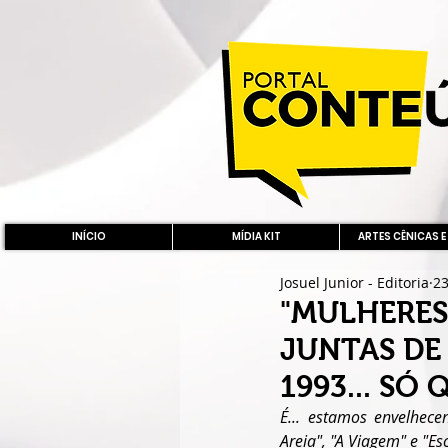
INÍCIO
MÍDIA KIT
ARTES CÊNICAS E
Josuel Junior - Editoria
23
"MULHERES
JUNTAS DE
1993... SÓ
É... estamos envelhece
Areia", "A Viagem" e "E