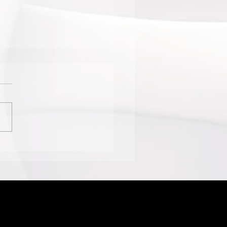
O DE CLARISSA
POLINA NA 24ª
ÂNIA MOSTRA CURTAS
Á COM INSCRIÇÕES
RTAS