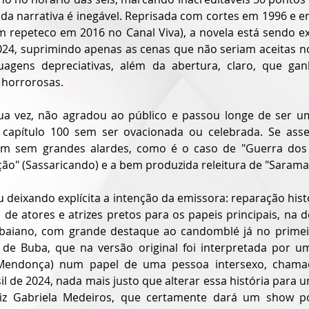
da narrativa é inegável. Reprisada com cortes em 1996 e em
 repeteco em 2016 no Canal Viva), a novela está sendo ex
24, suprimindo apenas as cenas que não seriam aceitas no 
uagens depreciativas, além da abertura, claro, que ga
s horrorosas.
sua vez, não agradou ao público e passou longe de ser um
 capítulo 100 sem ser ovacionada ou celebrada. Se asse
m sem grandes alardes, como é o caso de "Guerra dos S
ão" (Sassaricando) e a bem produzida releitura de "Sarama
 deixando explícita a intenção da emissora: reparação hist
o de atores e atrizes pretos para os papeis principais, na
o baiano, com grande destaque ao candomblé já no primeir
de Buba, que na versão original foi interpretada por um
a Mendonça) num papel de uma pessoa intersexo, chamad
l de 2024, nada mais justo que alterar essa história para 
triz Gabriela Medeiros, que certamente dará um show po