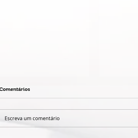
Comentários
Escreva um comentário
ESPETÁCULO SOLO DE
TEATRO DA