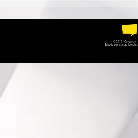
CIRCO CONTEMPORÂNEO
PARQUE DA
CIRCULA PELO DF EM
RECEBE A P
AGOSTO
O PRISIONE
© 2019 - Conteúdo - Po
Editado por artistas, jornal