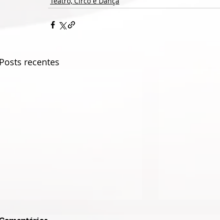
Teatro, Circo e Dança
Posts recentes