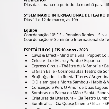
WORKSHOP 
Dias da semana no período da manhã para dife
5º SEMINÁRIO INTERNACIONAL DE TEATRO 
Dias 11 e 12 de março, às 10h 
Equipe
Coordenação 10º FIS – Ronaldo Robles | Silvia
Coordenação 5º Seminário Internacional de Te
ESPETÁCULOS | FIS 10 anos - 2023
Caws & Effect - Mind of a Snail Puppet Co.
Celeste - Luz Micro y Punto / Espanha 
Express Circus - Théâtre du N'ômbrîle / Bé
El Gran Baile - Cosmonautas Teatro de So
Bra(ho)gado - La Rueda Títeres / Argentina
O Dia em que a Morte Sambou - Habib & Val
Conceição e Peri: O Amor de Duas Lagoas - C
Sombras na Palma da Mão / Sabiá - Sandra
Criaturas da Literatura -  Cia Teatro Lumbra
SomBrafica - Cia Quase Cinema / Brasil (SP