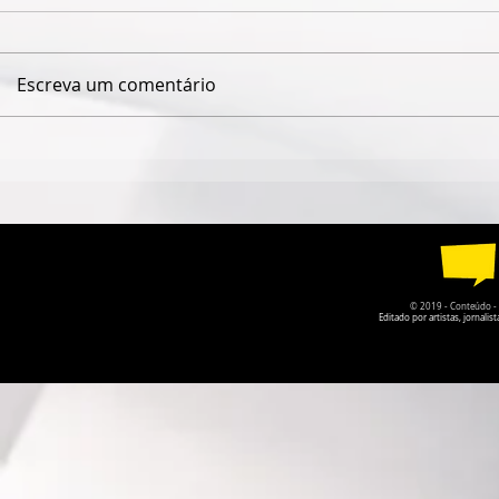
Escreva um comentário
QUANDO O NOME JAIME
ISABELLE
CÂMARA DESAPARECE,
VOLTA COM
GOIÁS PERDE UM POUCO
LEMBRAR 
DA PRÓPRIA HISTÓRIA
ESQUECEMO
© 2019 - Conteúdo - Po
Editado por artistas, jornal