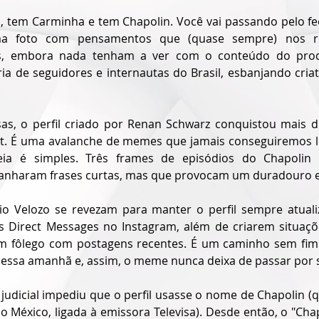
, tem Carminha e tem Chapolin. Você vai passando pelo fe
a foto com pensamentos que (quase sempre) nos re
as, embora nada tenham a ver com o conteúdo do produ
ria de seguidores e internautas do Brasil, esbanjando cria
sas, o perfil criado por Renan Schwarz conquistou mais d
et. É uma avalanche de memes que jamais conseguiremos l
ia é simples. Três frames de episódios do Chapolin v
nharam frases curtas, mas que provocam um duradouro efe
o Velozo se revezam para manter o perfil sempre atuali
s Direct Messages no Instagram, além de criarem situaçõe
m fôlego com postagens recentes. É um caminho sem fim.
essa amanhã e, assim, o meme nunca deixa de passar por su
judicial impediu que o perfil usasse o nome de Chapolin (
 México, ligada à emissora Televisa). Desde então, o "Chap