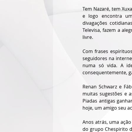
Tem Nazaré, tem Xuxa
e logo encontra um
divagações cotidian
Televisa, fazem a aleg
livre.
Com frases espirituo
seguidores na intern
numa só vida. A ide
consequentemente, ga
Renan Schwarz e Fábi
muitas sugestões e a
Piadas antigas ganha
hoje, um amigo seu ac
Anos atrás, uma ação 
do grupo Chespirito do