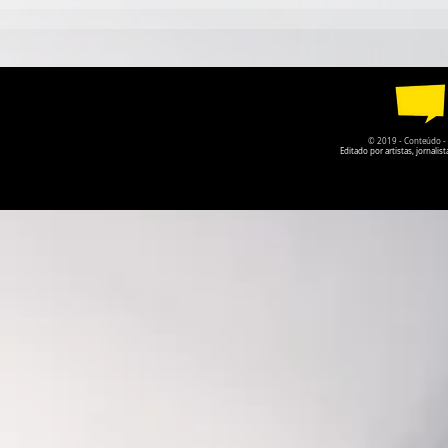
LIVRO DE SANDRA TELLO
É O SEGUI
BOHORQUEZ PROPÕE UM
DAGÔ PREC
NOVO OLHAR PARA A
NOS VAMOS
MATURIDADE E O
ENVELHECER
© 2019 - Conteúdo - Po
Editado por artistas, jornal