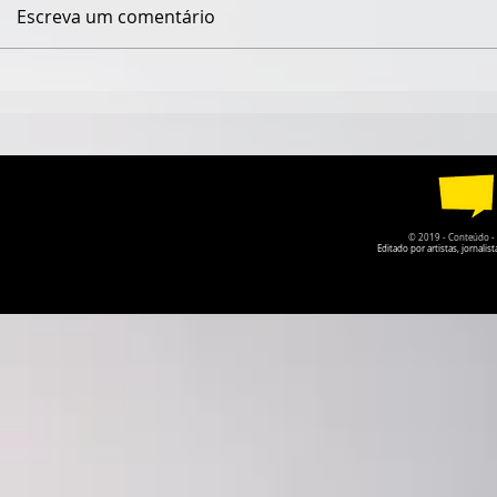
Escreva um comentário
QUANDO O NOME JAIME
ISABELLE
CÂMARA DESAPARECE,
VOLTA COM
GOIÁS PERDE UM POUCO
LEMBRAR 
DA PRÓPRIA HISTÓRIA
ESQUECEMO
© 2019 - Conteúdo - Po
Editado por artistas, jornal