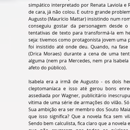
simpático interpretado por Renata Laviola e 
de cara, já não colou. E outro grande probl
Augusto (Maurício Mattar) insistindo num rom
conseguiu gostar da personagem desde o 
tentativas de texto para transformá-la em 
seja: tivemos como protagonista jovem uma pe
foi insistido até onde deu. Quando, na fase 
(Drica Moraes) durante a cena de uma tentat
alguma (nem pra Mercedes, nem pra Isabela
afeto do público).
Isabela era a irmã de Augusto - os dois he
cleptomaníaca e isso até gerou bons enr
assediada por Wagner, publicitário inescrup
vítima de uma série de armações do vilão. Só 
Sua ambição era ser membro dos Souto Maia, 
que isso significa? Que a novela fica sem v
Sendo bem calculista, fica claro que a novela 