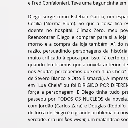
e Fred Confalonieri. Teve uma baguncinha em
Diego surge como Esteban Garcia, um espan
Cecília (Norma Blum). Só que a coisa fica 
doente no hospital. Clímax Zero, meu pov
Reencontrar Diego e comprar para si a loja 
morno e a compra da loja também. Aí, do na
razão, persuadindo personagens da história,
muito criticado à época por isso. Tá certo qu
quando lembramos que a novela anterior dele 
nos Acuda", percebemos que em "Lua Cheia" 
de Severo Blanco e Otto Bismarck). A impres
em "Lua Cheia" ou foi DIRIGIDO POR DIFERE
força a personagem. E Diego tinha tudo pra 
passeou por TODOS OS NÚCLEOS da novela, g
com Jordão (Carlos Zara) e Douglas (Rodolfo 
de força de Diego é o grande problema da nov
verdade, era um 
bon-vivant
, um malandrão soc