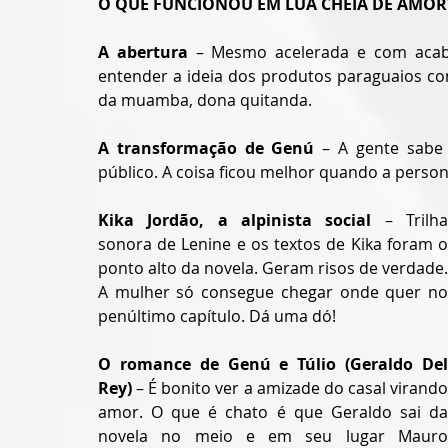
O QUE FUNCIONOU EM LUA CHEIA DE AMOR
A abertura
 – Mesmo acelerada e com acaba
entender a ideia dos produtos paraguaios c
da muamba, dona quitanda. 
A transformação de Genú 
– A gente sabe 
público. A coisa ficou melhor quando a pers
Kika Jordão, a alpinista social 
– Trilha
sonora de Lenine e os textos de Kika foram o 
ponto alto da novela. Geram risos de verdade. 
A mulher só consegue chegar onde quer no 
penúltimo capítulo. Dá uma dó!
O romance de Genú e Túlio (Geraldo Del 
Rey) 
– É bonito ver a amizade do casal virando
amor. O que é chato é que Geraldo sai da 
novela no meio e em seu lugar Mauro 