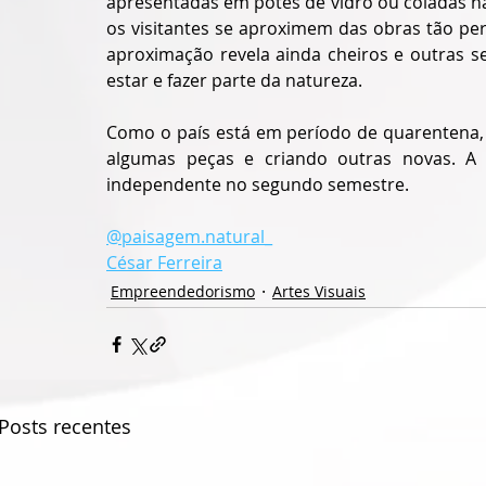
apresentadas em potes de vidro ou coladas n
os visitantes se aproximem das obras tão per
aproximação revela ainda cheiros e outras s
estar e fazer parte da natureza. 
Como o país está em período de quarentena, o
algumas peças e criando outras novas. A i
independente no segundo semestre.
@paisagem.natural_
César Ferreira
Empreendedorismo
Artes Visuais
Posts recentes