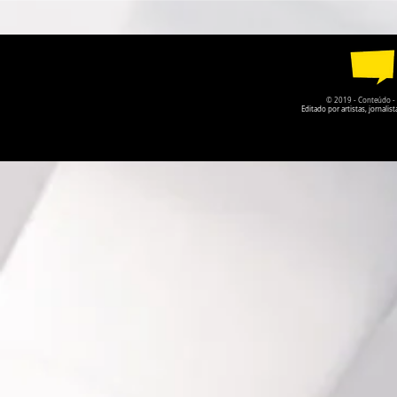
2026 COM CERCA DE 5 MIL
PARIS ABR
PARTICIPANTES
"WORK IN 
GALERIA D
PORTO ALE
© 2019 - Conteúdo - Po
Editado por artistas, jornal