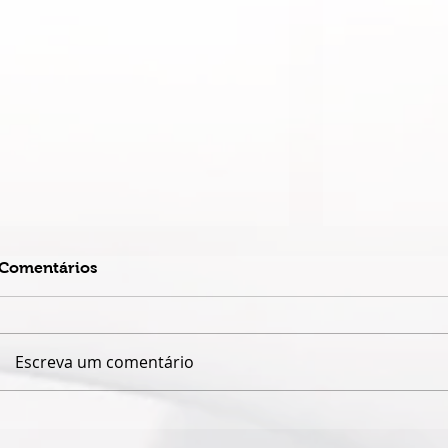
Comentários
Escreva um comentário
CASA PARATY ENCERRA
ARTISTA V
PARTICIPAÇÃO NA FLIP
VIVÊNCIA 