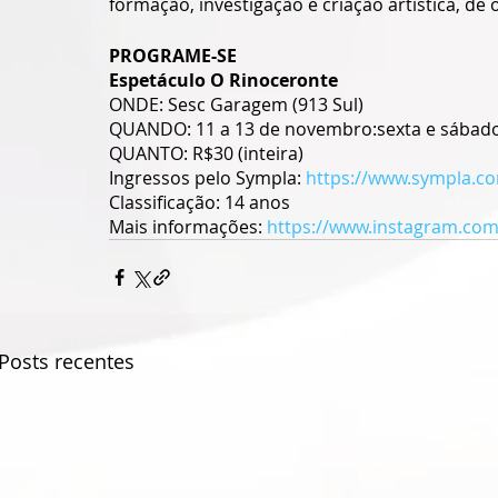
formação, investigação e criação artística, d
PROGRAME-SE
Espetáculo O Rinoceronte
ONDE: Sesc Garagem (913 Sul)
QUANDO: 11 a 13 de novembro:sexta e sábado 
QUANTO: R$30 (inteira)
Ingressos pelo Sympla: 
https://www.sympla.c
Classificação: 14 anos
Mais informações: 
https://www.instagram.co
Posts recentes