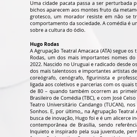
Uma cidade pacata passa a ser perturbada pe
bichos aparecem aos montes fruto da metamor
grotesco, um morador resiste em não se tra
comportamento da sociedade. A comédia é uma
sobre a cultura do ódio.
Hugo Rodas
A Agrupação Teatral Amacaca (ATA) segue os t
Rodas, um dos mais importantes nomes do te
2022. Nascido no Uruguai e radicado desde o
dos mais talentosos e importantes artistas de 
coreógrafo, cenógrafo, figurinista e profess
ligada aos coletivos e parcerias com os quais 
de 80 – quando também ocorrem as primeira
Brasileiro de Comédia (TBC), e com José Celso
Teatro Universitário Candango (TUCAN), nos
Sonhos. E, por último,, na Agrupação Teatral
busca de inovação, Hugo foi e é um alicerce in
contemporânea de Brasília, sendo referênci
Inquieto e inspirado pela sua juventude, pe