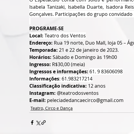
Isabela Tanizaki, Isabella Duarte, Isadora R
Gonçalves. Participações do grupo convidado
PROGRAME-SE
Local:
 Teatro dos Ventos
Endereço:
 Rua 19 norte, Duo Mall, loja 05 – Ág
Temporada:
 21 e 22 de janeiro de 2023.
Horários: 
Sábado e Domingo às 19h00
Ingresso:
 R$30,00 (meia)
Ingressos e informações: 
61. 9 83606098
Informações
: 61.983217214
Classificação indicativa: 
12 anos
Instagram: 
@teatrodosventos
E-mail: 
peleciadedancaecirco@gmail.com
Teatro, Circo e Dança