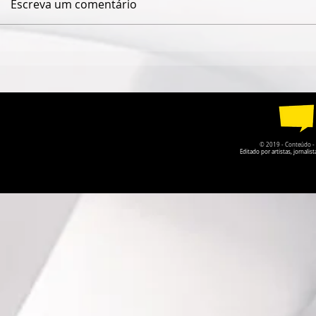
Escreva um comentário
ESPETÁCULO SOLO DE
TEATRO DA
CIRCO CONTEMPORÂNEO
PARQUE DA
CIRCULA PELO DF EM
RECEBE A P
AGOSTO
O PRISIONE
© 2019 - Conteúdo - Po
Editado por artistas, jornal