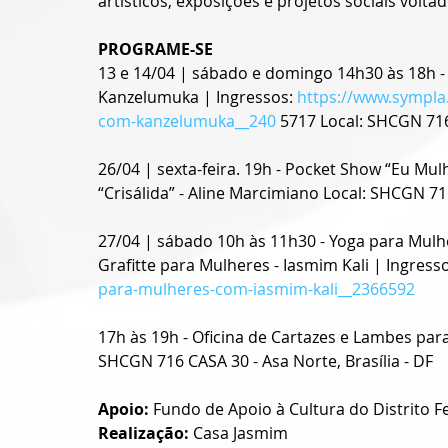
artísticos, exposições e projetos sociais volt
PROGRAME-SE
13 e 14/04 | sábado e domingo 14h30 às 18h 
Kanzelumuka | Ingressos: 
https://www.sympla
com-kanzelumuka__240
 5717 Local: SHCGN 716 
26/04 | sexta-feira. 19h - Pocket Show “Eu Mulh
“Crisálida” - Aline Marcimiano Local: SHCGN 716
27/04 | sábado 10h às 11h30 - Yoga para Mulhe
Grafitte para Mulheres - Iasmim Kali | Ingresso
para-mulheres-com-iasmim-kali__2366592
17h às 19h - Oficina de Cartazes e Lambes par
SHCGN 716 CASA 30 - Asa Norte, Brasília - DF
Apoio:
 Fundo de Apoio à Cultura do Distrito F
Realização: 
Casa Jasmim