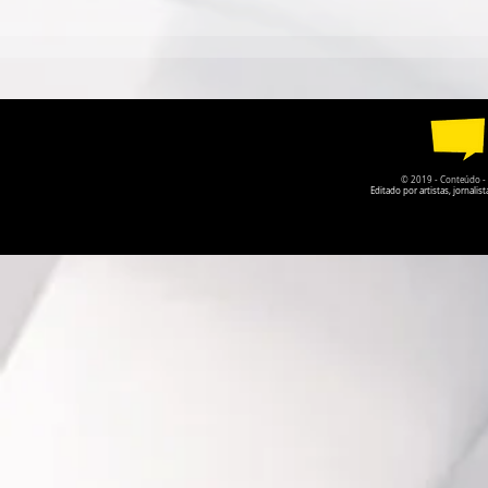
QUANDO O NOME JAIME
ISABELLE
CÂMARA DESAPARECE,
VOLTA COM
GOIÁS PERDE UM POUCO
LEMBRAR 
DA PRÓPRIA HISTÓRIA
ESQUECEMO
© 2019 - Conteúdo - Po
Editado por artistas, jornal