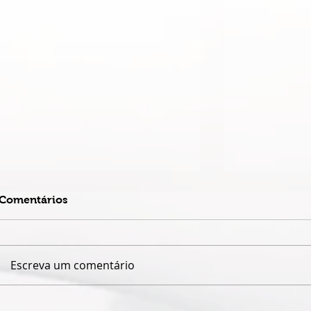
Comentários
Escreva um comentário
CASA PARATY ENCERRA
LIVRO DO B