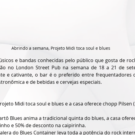
Abrindo a semana, Projeto Midi toca soul e blues
icos e bandas conhecidas pelo público que gosta de rock 
arão no London Street Pub na semana de 18 a 21 de se
e e cativante, o bar é o preferido entre frequentadores 
stronômica e de bebidas e cervejas especiais.
 Projeto Midi toca soul e blues e a casa oferece chopp Pilsen
 Bartô Blues anima a tradicional quinta do blues, a casa ofere
inho e 50% de desconto na caipirinha.
a galera do Blues Container leva toda a potência do rock inter