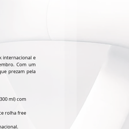
internacional e 
tembro. Com um 
que prezam pela 
 (300 ml) com 
ce rolha free 
nacional.