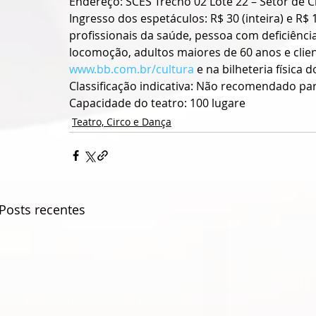
Endereço: SCES Trecho 02 Lote 22 – Setor de Cl
Ingresso dos espetáculos: R$ 30 (inteira) e R$
profissionais da saúde, pessoa com deficiênc
locomoção, adultos maiores de 60 anos e clien
www.bb.com.br/cultura
 e na bilheteria física 
Classificação indicativa: Não recomendado pa
Capacidade do teatro: 100 lugare
Teatro, Circo e Dança
Posts recentes