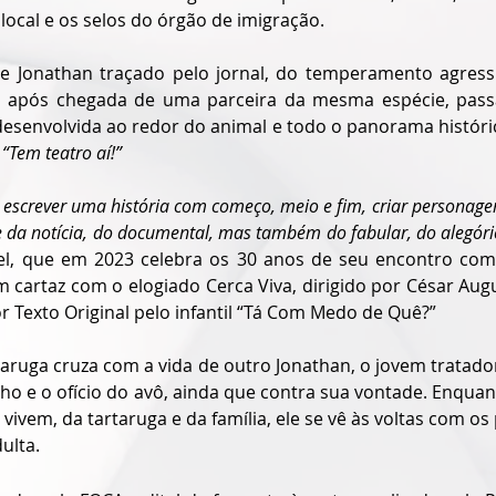
 local e os selos do órgão de imigração.
de Jonathan traçado pelo jornal, do temperamento agress
ão após chegada de uma parceira da mesma espécie, pass
desenvolvida ao redor do animal e todo o panorama históric
 
“Tem teatro aí!”
a escrever uma história com começo, meio e fim, criar personagen
 da notícia, do documental, mas também do fabular, do alegóri
l, que em 2023 celebra os 30 anos de seu encontro com 
cartaz com o elogiado Cerca Viva, dirigido por César Augu
r Texto Original pelo infantil “Tá Com Medo de Quê?”
taruga cruza com a vida de outro Jonathan, o jovem tratado
o e o ofício do avô, ainda que contra sua vontade. Enquant
e vivem, da tartaruga e da família, ele se vê às voltas com os
ulta.  