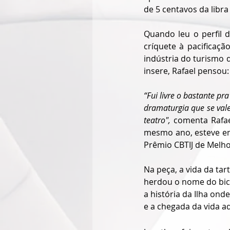
de 5 centavos da libra
Quando leu o perfil 
críquete à pacificaç
indústria do turismo 
insere, Rafael pensou:
“Fui livre o bastante pr
dramaturgia que se vale
teatro", 
comenta Rafae
mesmo ano, esteve em 
Prêmio CBTIJ de Melho
Na peça, a vida da tar
herdou o nome do bich
a história da Ilha ond
e a chegada da vida ad