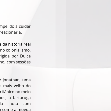
pelido a cuidar 
reacionária.
a história real 
o colonialismo, 
gida por Dulce 
ho, com sessões 
e Jonathan, uma 
 mais velho do 
ritânico no meio 
s, a tartaruga 
a ilhota com 
m como a moeda 