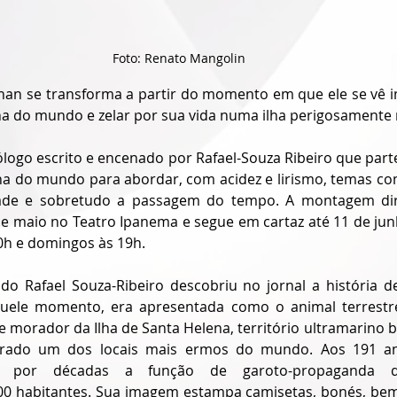
Foto: Renato Mangolin
han se transforma a partir do momento em que ele se vê im
ha do mundo e zelar por sua vida numa ilha perigosamente 
o escrito e encenado por Rafael-Souza Ribeiro que parte d
ha do mundo para abordar, com acidez e lirismo, temas com
idade e sobretudo a passagem do tempo. A montagem diri
de maio no Teatro Ipanema e segue em cartaz até 11 de jun
0h e domingos às 19h.
o Rafael Souza-Ribeiro descobriu no jornal a história d
quele momento, era apresentada como o animal terrestre
 morador da Ilha de Santa Helena, território ultramarino b
derado um dos locais mais ermos do mundo. Aos 191 ano
ga por décadas a função de garoto-propaganda d
0 habitantes. Sua imagem estampa camisetas, bonés, be