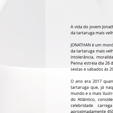
A vida do jovem Jonat
da tartaruga mais vel
JONATHAN é um monólog
da tartaruga mais vel
intolerância, moral
Penna estreia dia 26 
sextas e sábados às 2
O ano era 2017 quand
tartaruga que, já na
mundo e o mais ilustre
do Atlântico, consi
celebridade carre
aproximadamente 450