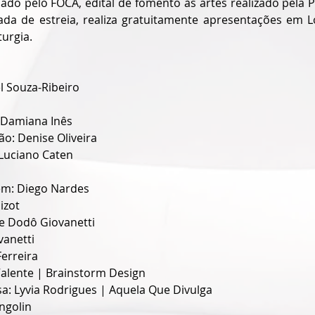
do pelo FOCA, edital de fomento às artes realizado pela Pr
da de estreia, realiza gratuitamente apresentações em Lo
urgia. 
l Souza-Ribeiro
 Damiana Inês
ão: Denise Oliveira
Luciano Caten
em: Diego Nardes
izot
e Dodô Giovanetti
vanetti
Ferreira
 Valente | Brainstorm Design
a: Lyvia Rodrigues | Aquela Que Divulga
ngolin