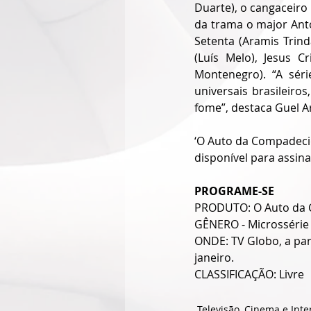
Duarte), o cangaceiro
da trama o major Anton
Setenta (Aramis Trind
(Luís Melo), Jesus 
Montenegro). “A sér
universais brasileiros
fome”, destaca Guel A
‘O Auto da Compadecida
disponível para assin
PROGRAME-SE
PRODUTO: O Auto da
GÊNERO - Microssérie 
ONDE: TV Globo, a part
janeiro.
CLASSIFICAÇÃO: Livre
Televisão, Cinema e Inte