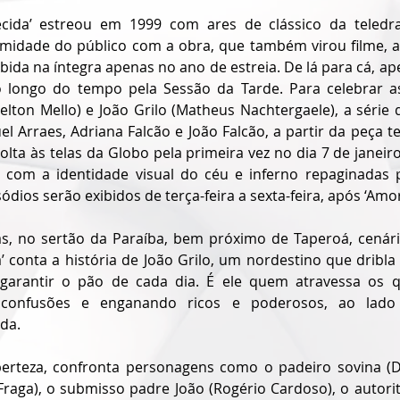
ida’ estreou em 1999 com ares de clássico da teledra
timidade do público com a obra, que também virou filme, 
exibida na íntegra apenas no ano de estreia. De lá para cá, ap
ao longo do tempo pela Sessão da Tarde. Para celebrar a
elton Mello) e João Grilo (Matheus Nachtergaele), a série d
el Arraes, Adriana Falcão e João Falcão, a partir da peça 
lta às telas da Globo pela primeira vez no dia 7 de janeiro
 com a identidade visual do céu e inferno repaginadas 
sódios serão exibidos de terça-feira a sexta-feira, após ‘Amo
, no sertão da Paraíba, bem próximo de Taperoá, cenário 
conta a história de João Grilo, um nordestino que dribla
 garantir o pão de cada dia. É ele quem atravessa os q
confusões e enganando ricos e poderosos, ao lado 
da.
erteza, confronta personagens como o padeiro sovina (Dio
Fraga), o submisso padre João (Rogério Cardoso), o autorit