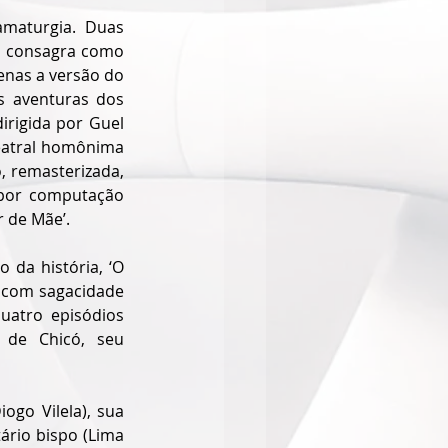
maturgia. Duas 
a consagra como 
enas a versão do 
s aventuras dos 
irigida por Guel 
teatral homônima 
, remasterizada, 
por computação 
r de Mãe’.
da história, ‘O 
 com sagacidade 
uatro episódios 
de Chicó, seu 
go Vilela), sua 
ário bispo (Lima 