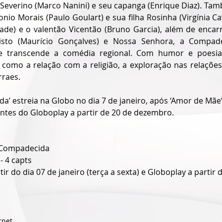
 Severino (Marco Nanini) e seu capanga (Enrique Diaz). Tam
io Morais (Paulo Goulart) e sua filha Rosinha (Virgínia Ca
ade) e o valentão Vicentão (Bruno Garcia), além de encar
Cristo (Maurício Gonçalves) e Nossa Senhora, a Compade
ie transcende a comédia regional. Com humor e poesia,
, como a relação com a religião, a exploração nas relações
rraes.
’ estreia na Globo no dia 7 de janeiro, após ‘Amor de Mãe’
antes do Globoplay a partir de 20 de dezembro.
 Compadecida
- 4 capts
ir do dia 07 de janeiro (terça a sexta) e Globoplay a partir d
rnet