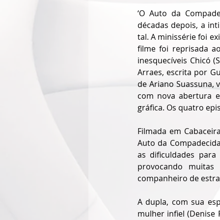
‘O Auto da Compadec
décadas depois, a in
tal. A minissérie foi 
filme foi reprisada 
inesquecíveis Chicó (S
Arraes, escrita por Gu
de Ariano Suassuna, vo
com nova abertura e
gráfica. Os quatro epi
Filmada em Cabaceiras
Auto da Compadecida’ 
as dificuldades para
provocando muitas 
companheiro de estra
A dupla, com sua esp
mulher infiel (Denise 