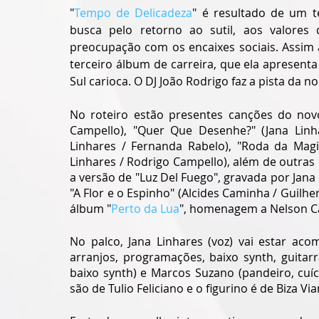
"
Tempo de Delicadeza
" é resultado de um 
busca pelo retorno ao sutil, aos valore
preocupação com os encaixes sociais. Assim
terceiro álbum de carreira, que ela apresenta
Sul carioca. O DJ João Rodrigo faz a pista da noi
No roteiro estão presentes canções do nov
Campello), "Quer Que Desenhe?" (Jana Linha
Linhares / Fernanda Rabelo), "Roda da Magia
Linhares / Rodrigo Campello), além de outras
a versão de "Luz Del Fuego", gravada por Jana
"A Flor e o Espinho" (Alcides Caminha / Guilhe
álbum "
Perto da Lua
", homenagem a Nelson C
No palco, Jana Linhares (voz) vai estar aco
arranjos, programações, baixo synth, guitarr
baixo synth) e Marcos Suzano (pandeiro, cuíca
são de Tulio Feliciano e o figurino é de Biza Vi