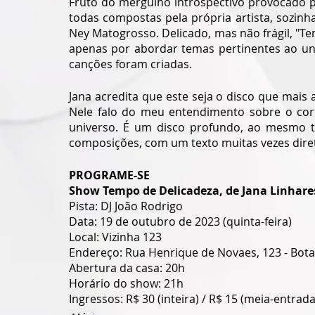
Fruto do mergulho introspectivo provocado pe
todas compostas pela própria artista, sozinha
Ney Matogrosso. Delicado, mas não frágil, "T
apenas por abordar temas pertinentes ao un
canções foram criadas. 
Jana acredita que este seja o disco que mais 
Nele falo do meu entendimento sobre o corpo
universo. É um disco profundo, ao mesmo 
composições, com um texto muitas vezes direto"
PROGRAME-SE
Show Tempo de Delicadeza, de Jana Linhare
Pista: DJ João Rodrigo
Data: 19 de outubro de 2023 (quinta-feira)
Local: Vizinha 123
Endereço: Rua Henrique de Novaes, 123 - Bot
Abertura da casa: 20h
Horário do show: 21h
Ingressos: R$ 30 (inteira) / R$ 15 (meia-entrada