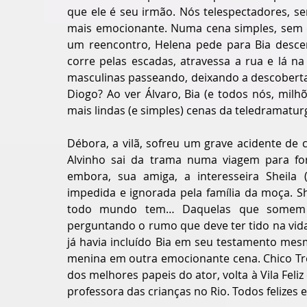
que ele é seu irmão. Nós telespectadores, se
mais emocionante. Numa cena simples, sem ef
um reencontro, Helena pede para Bia descer 
corre pelas escadas, atravessa a rua e lá n
masculinas passeando, deixando a descoberta m
Diogo? Ao ver Álvaro, Bia (e todos nós, mil
mais lindas (e simples) cenas da teledramaturgi
Débora, a vilã, sofreu um grave acidente de
Alvinho sai da trama numa viagem para for
embora, sua amiga, a interesseira Sheila (C
impedida e ignorada pela família da moça. Sh
todo mundo tem… Daquelas que somem 
perguntando o rumo que deve ter tido na vida.
já havia incluído Bia em seu testamento mes
menina em outra emocionante cena. Chico Trev
dos melhores papeis do ator, volta à Vila Feliz
professora das crianças no Rio. Todos felizes 