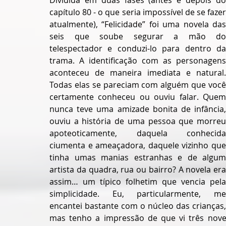
Dividida em duas fases (antes e depois do 
capítulo 80 - o que seria impossível de se fazer 
atualmente), “Felicidade” foi uma novela das 
seis que soube segurar a mão do 
telespectador e conduzi-lo para dentro da 
trama. A identificação com as personagens 
aconteceu de maneira imediata e natural. 
Todas elas se pareciam com alguém que você 
certamente conheceu ou ouviu falar. Quem 
nunca teve uma amizade bonita de infância, 
ouviu a história de uma pessoa que morreu 
apoteoticamente, daquela conhecida 
ciumenta e ameaçadora, daquele vizinho que 
tinha umas manias estranhas e de algum 
artista da quadra, rua ou bairro? A novela era 
assim… um típico folhetim que vencia pela 
simplicidade. Eu, particularmente, me 
encantei bastante com o núcleo das crianças, 
mas tenho a impressão de que vi três novel