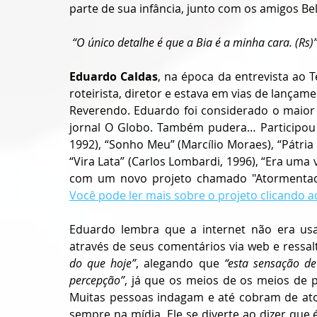
parte de sua infância, junto com os amigos Bel 
 “O único detalhe é que a Bia é a minha cara. (Rs)”
Eduardo Caldas
, na época da entrevista ao 
roteirista, diretor e estava em vias de lançam
Reverendo. Eduardo foi considerado o maior 
jornal O Globo. Também pudera… Participou 
1992), “Sonho Meu” (Marcílio Moraes), “Pátria 
“Vira Lata” (Carlos Lombardi, 1996), “Era uma 
Você pode ler mais sobre o projeto clicando a
Eduardo lembra que a internet não era us
através de seus comentários via web e ressal
do que hoje”
, alegando que 
“esta sensação d
percepção”
, já que os meios de os meios de 
Muitas pessoas indagam e até cobram de ato
sempre na mídia. Ele se diverte ao dizer que