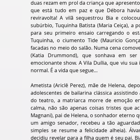
duas rezam em prol da criança que apresent
que está tudo em paz e que Débora havia 
reviravolta! A vilã sequestrou Bia e coloco
subúrbio, Tuquinha Batista (Maria Ceiça), a 
para seu primeiro ensaio carregando o es
Tuquinha, o ciumento Tide (Mauricio Gonça
facadas no meio do salão. Numa cena comoven
(Katia Drummond), que sonhava em ser 
emocionante show. A Vila Duília, que viu sua
normal. É a vida que segue… 
Ametista (Ariclê Perez), mãe de Helena, depo
adolescentes de bailarina clássica assistindo
do teatro, a matriarca morre de emoção en
calma, não são apenas coisas tristes que ac
Magnani), pai de Helena, o sonhador eterno 
um amigo senador, recebeu a tão aguardada
simples se resume a felicidade alheia). Álv
decidiu revelar para a filha quem é seu pai. 