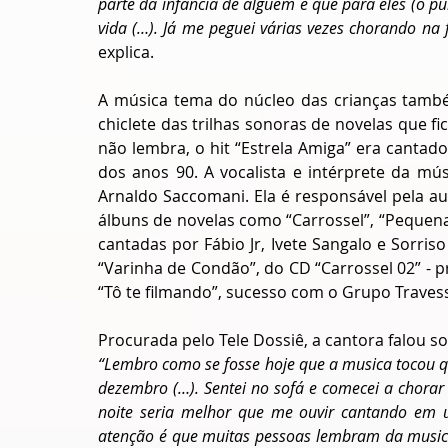
parte da infância de alguém e que para eles (o púb
explica.
A música tema do núcleo das crianças também
chiclete das trilhas sonoras de novelas que
não lembra, o hit “Estrela Amiga” era cantado 
dos anos 90. A vocalista e intérprete da mús
Arnaldo Saccomani. Ela é responsável pela a
álbuns de novelas como “Carrossel”, “Pequena
cantadas por Fábio Jr, Ivete Sangalo e Sorri
“Varinha de Condão”, do CD “Carrossel 02” - p
“Tô te filmando”, sucesso com o Grupo Travesso
Procurada pelo Tele Dossiê, a cantora falou s
“Lembro como se fosse hoje que a musica tocou qu
dezembro (…). Sentei no sofá e comecei a chora
noite seria melhor que me ouvir cantando em
atenção é que muitas pessoas lembram da musica 