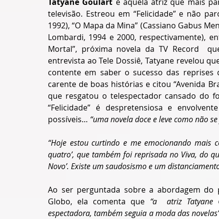
Tatyane Goulart 
é aquela atriz que mais pa
televisão. Estreou em “Felicidade” e não par
1992), “O Mapa da Mina” (Cassiano Gabus Mend
Lombardi, 1994 e 2000, respectivamente), en
Mortal”, próxima novela da TV Record  qu
entrevista ao Tele Dossiê, Tatyane revelou q
contente em saber o sucesso das reprises d
carente de boas histórias e citou “Avenida B
que resgatou o telespectador cansado do form
“Felicidade” é despretensiosa e envolvent
possíveis… 
“uma novela doce e leve como não se 
“Hoje estou curtindo e me emocionando mais co
quatro’, que também foi reprisada no Viva, do qu
Novo’. Existe um saudosismo e um distanciament
Ao ser perguntada sobre a abordagem do pú
Globo, ela comenta que 
“a  atriz Tatyane
espectadora, também seguia a moda das novelas