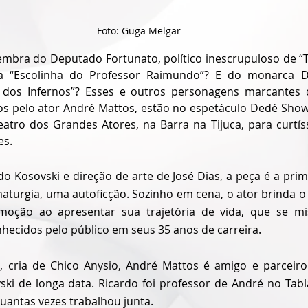
Foto: Guga Melgar
a “Escolinha do Professor Raimundo”? E do monarca D
o dos Infernos”? Esses e outros personagens marcantes 
dos pelo ator André Mattos, estão no espetáculo Dedé Show,
atro dos Grandes Atores, na Barra na Tijuca, para curtí
es.
o Kosovski e direção de arte de José Dias, a peça é a prim
turgia, uma autoficção. Sozinho em cena, o ator brinda o
ção ao apresentar sua trajetória de vida, que se mi
ecidos pelo público em seus 35 anos de carreira.
 cria de Chico Anysio, André Mattos é amigo e parceiro
ski de longa data. Ricardo foi professor de André no Tabla
uantas vezes trabalhou junta.