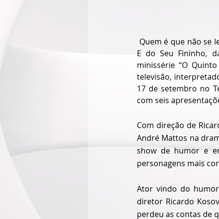
 Quem é que não se lembra do Deputado Fortunato, político inescrupuloso de “Tropa de Elite 2”? 
E do Seu Fininho, d
minissérie “O Quint
televisão, interpreta
17 de setembro no Te
com seis apresentaçõ
Com direção de Ricard
André Mattos na drama
show de humor e emo
personagens mais conh
Ator vindo do humor,
diretor Ricardo Kosov
perdeu as contas de q