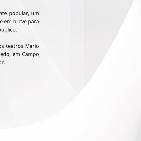
nte popular, um 
 e em breve para 
úblico.
s teatros Mario 
vedo, em Campo 
or.