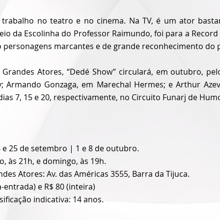
trabalho no teatro e no cinema. Na TV, é um ator basta
Veio da Escolinha do Professor Raimundo, foi para a Record
o personagens marcantes e de grande reconhecimento do p
 Grandes Atores, “Dedé Show” circulará, em outubro, pelo
dy; Armando Gonzaga, em Marechal Hermes; e Arthur Aze
ias 7, 15 e 20, respectivamente, no Circuito Funarj de Hum
24 e 25 de setembro | 1 e 8 de outubro.
, às 21h, e domingo, às 19h.
des Atores: Av. das Américas 3555, Barra da Tijuca.
-entrada) e R$ 80 (inteira)
sificação indicativa: 14 anos.