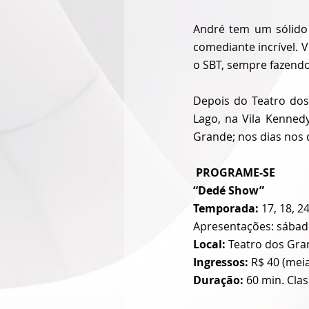
André tem um sólido 
comediante incrível. 
o SBT, sempre fazend
Depois do Teatro dos
Lago, na Vila Kenne
Grande; nos dias nos d
 PROGRAME-SE
“Dedé Show”
Temporada:
 17, 18, 
Apresentações: sábado
Local: 
Teatro dos Gran
Ingressos: 
R$ 40 (meia
Duração:
 60 min. Clas