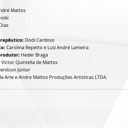
ndré Mattos
vski
 Dias
rapêutico: 
Dodi Cardoso
o: 
Carolina Repetto e Luiz André Lameira
produtor: 
Heder Braga
 
Victor Quintella de Mattos
enilson Júnior
da Arte e Andre Mattos Produções Artísticas LTDA.