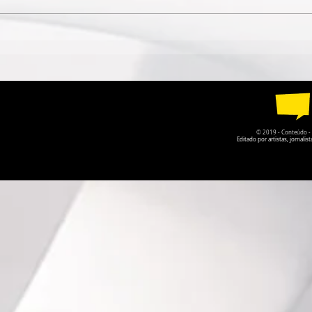
ESPETÁCULO SOLO DE
TEATRO DA
CIRCO CONTEMPORÂNEO
PARQUE DA
CIRCULA PELO DF EM
RECEBE A P
AGOSTO
O PRISIONE
© 2019 - Conteúdo - Po
Editado por artistas, jornal