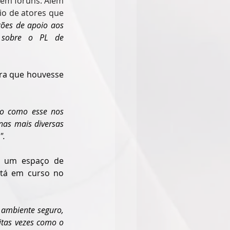
em fóruns. Além 
o de atores que 
ões de apoio aos 
 sobre o PL de 
ara que houvesse 
o como esse nos 
as mais diversas 
".
a um espaço de 
stá em curso no 
ambiente seguro, 
itas vezes como o 