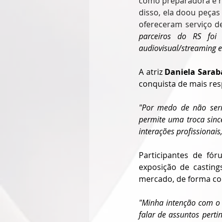
como preparadora e re
disso, ela doou peças
ofereceram serviço de
parceiros do RS foi
audiovisual/streaming e 
A atriz 
Daniela Sara
conquista de mais resp
"Por medo de não ser
permite uma troca sinc
interações profissionai
Participantes de fó
exposição de casting
mercado, de forma co
"Minha intenção com o 
falar de assuntos perti