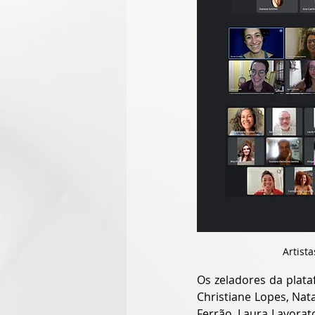
Artist
Os zeladores da plata
Christiane Lopes, Nata
Ferrão, Laura Lavorato