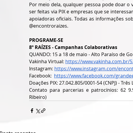
Por meio dela, qualquer pessoa pode doar o 
ser feitas via PIX e empresas que se interes
apoiadoras oficiais. Todas as informações so
@encontroraizes.
PROGRAME-SE
8º RAÍZES - Campanhas Colaborativas
QUANDO: 15 a 18 de maio - Alto Paraíso de Go
Vakinha Virtual: 
https://www.vakinha.com.br/
Instagram: 
https://www.instagram.com/encont
Facebook
:  
https://www.facebook.com/grandee
Doações
 PIX: 27.042.805/0001-54 (CNPJ) - Três
Contato para parcerias e patrocínios: 62 9
Ribeiro)