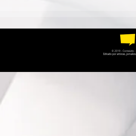
QUANDO O NOME JAIME
ESPETÁCUL
CÂMARA DESAPARECE,
CIRCO CO
GOIÁS PERDE UM POUCO
CIRCULA P
DA PRÓPRIA HISTÓRIA
AGOSTO
© 2019 - Conteúdo - Po
Editado por artistas, jornal