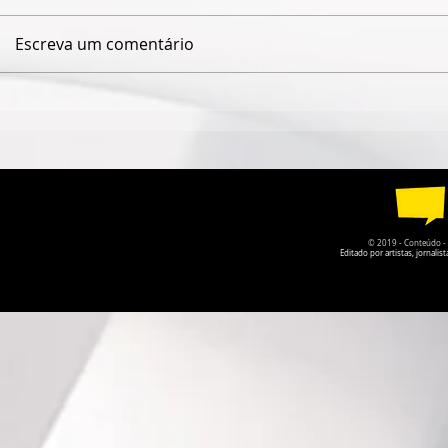
Escreva um comentário
QUANDO O NOME JAIME
ISABELLE
CÂMARA DESAPARECE,
VOLTA COM
GOIÁS PERDE UM POUCO
LEMBRAR 
DA PRÓPRIA HISTÓRIA
ESQUECEMO
© 2019 - Conteúdo - Po
Editado por artistas, jornal