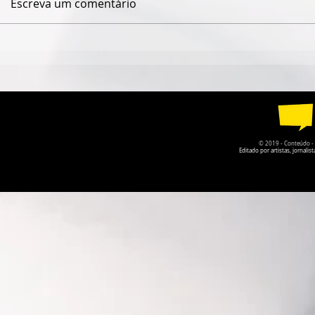
Escreva um comentário
ESPETÁCULO SOLO DE
TEATRO DA
CIRCO CONTEMPORÂNEO
PARQUE DA
CIRCULA PELO DF EM
RECEBE A P
AGOSTO
O PRISIONE
© 2019 - Conteúdo - Po
Editado por artistas, jornal