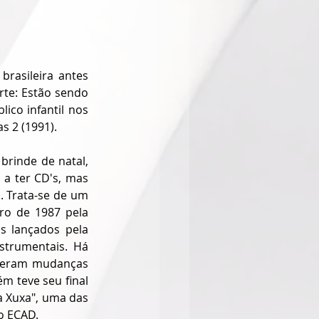
rasileira antes 
te: Estão sendo 
co infantil nos 
s 2 (1991).
rinde de natal, 
a ter CD's, mas 
em formato muito inferior e com limitações de masterização e gráficas da época. Trata-se de um 
o de 1987 pela 
s lançados pela 
strumentais. Há 
reram mudanças 
 teve seu final 
 Xuxa", uma das 
o ECAD.