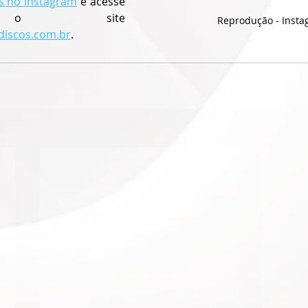
s no Instagram
 e acesse 
também o site 
Reprodução - Inst
discos.com.br
.