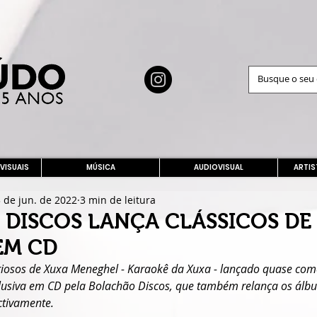
 VISUAIS
MÚSICA
AUDIOVISUAL
ARTIS
 de jun. de 2022
3 min de leitura
DISCOS LANÇA CLÁSSICOS DE 
EM CD
iosos de Xuxa Meneghel - Karaokê da Xuxa - lançado quase co
lusiva em CD pela Bolachão Discos, que também relança os álbun
ctivamente.