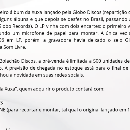
meiro álbum da Xuxa lançado pela Globo Discos (repartição 
guns álbuns e que depois se desfez no Brasil, passando a
lobo Records). O LP vinha com dois encartes: o primeiro vi
undo um microfone de papel para montar. A única vez q
96 em LP, porém, a gravadora havia deixado o selo Gl
a Som Livre.
Bolachão Discos, a pré-venda é limitada a 500 unidades de 
o. A previsão de chegada no estoque está para o final de j
hou a novidade em suas redes sociais.
a Xuxa", quem adquirir o produto contará com:
AS
(para recortar e montar, tal qual o original lançado em 