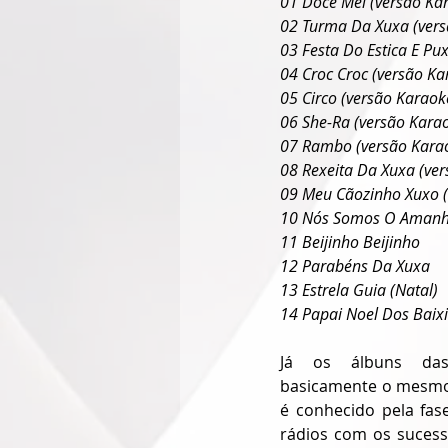
01 Doce Mel (versão Ka
02 Turma Da Xuxa (vers
03 Festa Do Estica E Pu
04 Croc Croc (versão Ka
05 Circo (versão Karaok
06 She-Ra (versão Kara
07 Rambo (versão Kara
08 Rexeita Da Xuxa (ve
09 Meu Cãozinho Xuxo (
10 Nós Somos O Amanhã
11 Beijinho Beijinho
12 Parabéns Da Xuxa
13 Estrela Guia (Natal)
14 Papai Noel Dos Baix
Já os álbuns das
basicamente o mesmo f
é conhecido pela fas
rádios com os sucess