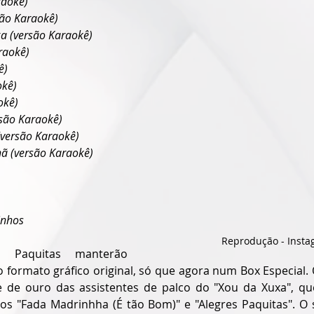
raokê)
ão Karaokê)
xa (versão Karaokê)
raokê)
ê)
okê)
okê)
rsão Karaokê)
versão Karaokê)
 (versão Karaokê)
inhos
Reprodução - Inst
 Paquitas manterão 
ormato gráfico original, só que agora num Box Especial. O
e de ouro das assistentes de palco do "Xou da Xuxa", q
os "Fada Madrinhha (É tão Bom)" e "Alegres Paquitas". O 