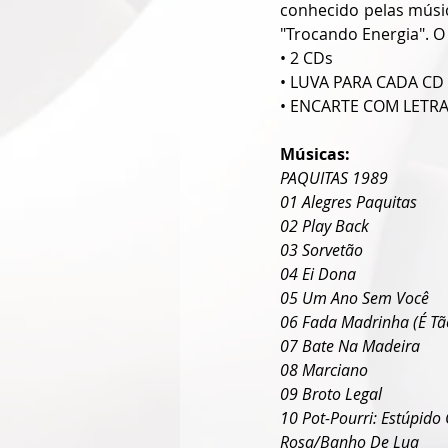
conhecido pelas músi
"Trocando Energia". O
• 2 CDs
• LUVA PARA CADA CD
• ENCARTE COM LETR
Músicas:
PAQUITAS 1989
01 Alegres Paquitas
02 Play Back
03 Sorvetão
04 Ei Dona
05 Um Ano Sem Você
06 Fada Madrinha (É T
07 Bate Na Madeira
08 Marciano
09 Broto Legal
10 Pot-Pourri: Estúpido
Rosa/Banho De Lua