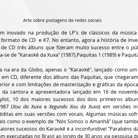
Arte sobre postagens de redes sociais
m inovado na produção de LP's de clássicos da música b
ormato de CD  e K7. No entanto, agora a história de inver
e CD três álbuns que fizeram muito sucesso entre o públi
a-se de "Karaokê da Xuxa" (1987),Paquitas 1 (1989) e Paquita
a na era da Globo, apenas o "Karaokê", lançado como um b
em CD, diferente dos álbuns das Paquitas, que chegaram 
o
 da 
cantora
 e 
apresentadora
 lançado em 16 de novembr
ylist, 10 dos maiores sucessos dos dois primeiros álbun
987 (
Xou da Xuxa
 e 
Xegundo Xou da Xuxa
) em versões in
éditas em suas versões com vocais. Algumas músicas sof
ais como o exemplo de "Nós Somos o Amanhã" (que também
iores sucessos do Karaokê é a inconfundível "Parabéns da
m executadas no Brasil ao longo de 30 anos via pesquisa d