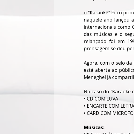
o "Karaokê" Foi o pri
naquele ano lançou al
internacionais como G
das músicas e o seg
relançado foi em 19
prensagem se deu pel
Agora, com o selo da 
está aberta ao públic
Meneghel já compartil
No caso do "Karaokê d
• CD COM LUVA
• ENCARTE COM LETR
• CARD COM MICROFONE 
Músicas: