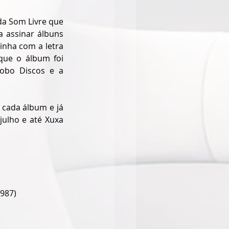
da 
Som Livre
 que 
 assinar álbuns 
nha com a letra 
ue o álbum foi 
obo Discos e a 
cada álbum e já 
ulho e até Xuxa 
1987)