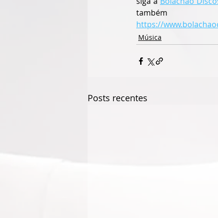
siga a 
Bolachão Disco
https://www.bolachao
Música
Posts recentes