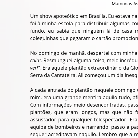
Mamonas Ass
Um show apoteótico em Brasília. Eu estava na
foi à minha escola para distribuir algumas co
fundo, eu sabia que ninguém lá de casa me
coleguinhas que pegaram o cartão promociona
No domingo de manhã, despertei com minha 
caiu".
 Resmunguei alguma coisa, meio incrédul
ver!".
 Era aquele plantão extraordinário da G
Serra da Cantateira. Ali começou um dia inesq
A cada entrada do plantão naquele domingo u
mim. era uma grande mentira aquilo tudo, afi
Com informações meio desencontradas, pass
plantões, que eram longos, mas que não f
assustador para qualquer telespectador. Era
equipe de bombeiros e narrando, passo a pas
sequer acreditavam naquilo. Lembro que a re