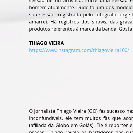
sessão de nu artístico. Entre uma sessão e
homem atualmente. Dudé foi um dos modelos p
sua sessão, registrada pelo fotógrafo Jorge
amarrei. Há registros dos shows, das grav
produtos referentes à marca da banda. Gosta 
THIAGO VIEIRA
https://www.instagram.com/thiagovieira100/
O jornalista Thiago Vieira (GO) faz sucesso 
inconfundíveis, ele tem muitos fãs que aco
(afiliada da Globo em Goiás). Ele é repórter
praças. Thiago revela os bastidores das su