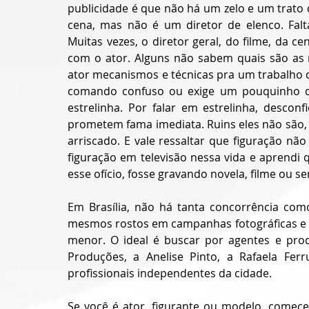
publicidade é que não há um zelo e um trato 
cena, mas não é um diretor de elenco. Falta
Muitas vezes, o diretor geral, do filme, da c
com o ator. Alguns não sabem quais são as r
ator mecanismos e técnicas pra um trabalho c
comando confuso ou exige um pouquinho de
estrelinha. Por falar em estrelinha, descon
prometem fama imediata. Ruins eles não são,
arriscado. E vale ressaltar que figuração nã
figuração em televisão nessa vida e aprendi
esse ofício, fosse gravando novela, filme ou se
Em Brasília, não há tanta concorrência com
mesmos rostos em campanhas fotográficas e d
menor. O ideal é buscar por agentes e prod
Produções, a Anelise Pinto, a Rafaela Ferr
profissionais independentes da cidade. 
Se você é ator, figurante ou modelo, comece