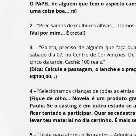
O PAPEL de alguém que tem o aspecto cans
uma coisa boa… rs)
2
 – “Precisamos de mulheres altivas…. Damos 
(Vai por mim… É treta!)
3 
– “Galera, preciso de alguém que faça dua
sábado dia 07, no Centro de Convenções. De 
cinco da tarde. Cachê: 100 reais.”
(Dica: Calcule a passagem, o lanche e o preç
R$100,00…)
4
 – “Selecionamos crianças de todas as etnias
(Fique de olho… Novela é um produto grav
Paulo. Se o casting é em outro estado se a
ficar tentado a participar. Quer se cadastra
levar teu material no dia certinho. É mais 
5
 – “Teste para atores e figurantes – Adquira