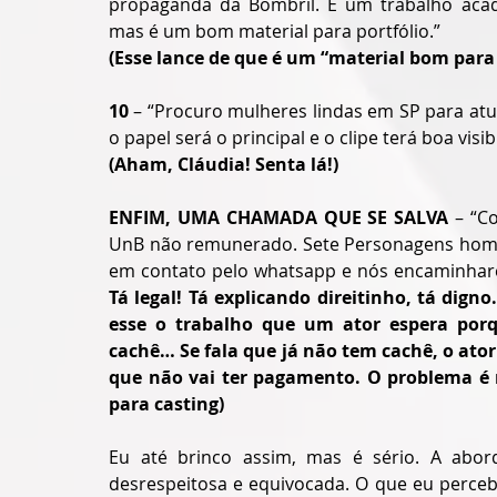
propaganda da Bombril. É um trabalho acadê
mas é um bom material para portfólio.”
(Esse lance de que é um “material bom para 
10
 – “Procuro mulheres lindas em SP para atu
o papel será o principal e o clipe terá boa visib
(Aham, Cláudia! Senta lá!)
ENFIM, UMA CHAMADA QUE SE SALVA
 – “C
UnB não remunerado. Sete Personagens homens
em contato pelo whatsapp e nós encaminhare
Tá legal! Tá explicando direitinho, tá dign
esse o trabalho que um ator espera por
cachê… Se fala que já não tem cachê, o ator 
que não vai ter pagamento. O problema é 
para casting)
Eu até brinco assim, mas é sério. A abor
desrespeitosa e equivocada. O que eu perceb