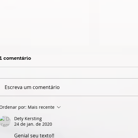
1 comentário
Escreva um comentário
QUANDO O NOME JAIME
ISABELLE
Ordenar por:
Mais recente
CÂMARA DESAPARECE,
VOLTA COM
GOIÁS PERDE UM POUCO
LEMBRAR 
Dety Kersting
24 de jan. de 2020
DA PRÓPRIA HISTÓRIA
ESQUECEMO
Genial seu texto!! 