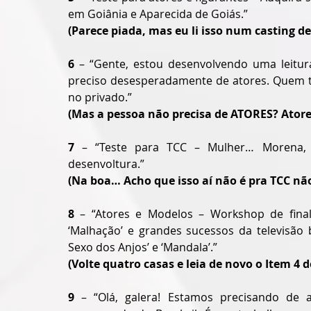
em Goiânia e Aparecida de Goiás.”
(Parece piada, mas eu li isso num casting de
6
 – “Gente, estou desenvolvendo uma leitur
preciso desesperadamente de atores. Quem ti
no privado.”
(Mas a pessoa não precisa de ATORES? Atore
7
 – “Teste para TCC – Mulher… Morena, e
desenvoltura.”
(Na boa… Acho que isso aí não é pra TCC não
8
 – “Atores e Modelos – Workshop de fina
‘Malhação’ e grandes sucessos da televisão b
Sexo dos Anjos’ e ‘Mandala’.”
(Volte quatro casas e leia de novo o Item 4 d
9 
– “Olá, galera! Estamos precisando de