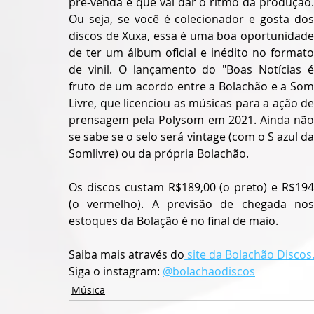
pré-venda é que vai dar o ritmo da produção. 
Ou seja, se você é colecionador e gosta dos 
discos de Xuxa, essa é uma boa oportunidade 
de ter um álbum oficial e inédito no formato 
de vinil. O lançamento do "Boas Notícias é 
fruto de um acordo entre a Bolachão e a Som 
Livre, que licenciou as músicas para a ação de 
prensagem pela Polysom em 2021. Ainda não 
se sabe se o selo será vintage (com o S azul da 
Somlivre) ou da própria Bolachão.
Os discos custam R$189,00 (o preto) e R$194 
(o vermelho). A previsão de chegada nos 
estoques da Bolação é no final de maio. 
Saiba mais através do
 site da Bolachão Discos
Siga o instagram: 
@bolachaodiscos
Música