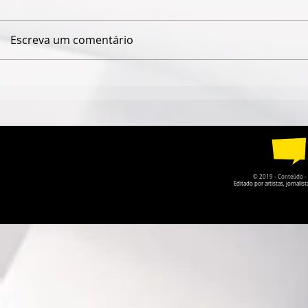
Escreva um comentário
ALINE ARAÚJO PARTICIPA
MOVIMENT
DO XXI RIO HARP FESTIVAL
MULHERES 
INAUGURA 
CENTRO DO
© 2019 - Conteúdo - Po
Editado por artistas, jornal