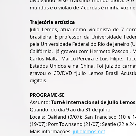
divulgando esse trabalho mundo afora. At
mundos e o violão de 7 cordas é minha voz nes
Trajetória artística
Julio Lemos, atua como violonista de 7 cor
brasileira. É professor da Universidade Fed
pela Universidade Federal do Rio de Janeiro (UF
Califórnia.  Já gravou com Hermeto Pascoal, 
Carlos Malta, Marco Pereira e Luis Filipe.  T
Estados Unidos e na China. Foi juiz do carna
gravou o CD/DVD “Julio Lemos Brasil Acústic
digitais.
PROGRAME-SE
Assunto: 
Turnê internacional de Julio Lemos
Quando: do dia 9 ao dia 31 de julho
Locais: Oakland (9/07); San Francisco (10 e 14
(19/07); Port Townsend (21/07); Seatle (22 e 24
Mais informações: 
juliolemos.net