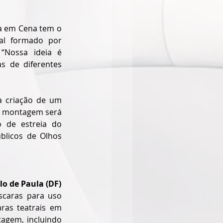
a em Cena tem o 
l formado por 
“Nossa ideia é 
s de diferentes 
a criação de um 
 A montagem será 
 de estreia do 
blicos de Olhos 
lo de Paula (DF)
scaras para uso 
as teatrais em 
agem, incluindo 