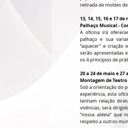
retirada de moldes d
13, 14, 15, 16 e 17 de
Palhaço Musical - Co
A oficina irá oferec
palhaço e sua varian
“aquecer” e criação 
serão apresentadas ex
os 4 princípios de prá
20 a 24 de maio e 27 
Montagem de Teatro 
Sob a orientação do p
experiência, esta ofi
tenham relação dire
vivências, será dirigi
“nossa aldeia” que n
respeito a outros mu