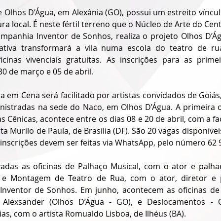
 Olhos D’Água, em Alexânia (GO), possui um estreito víncul
ra local. É neste fértil terreno que o Núcleo de Arte do Cent
mpanhia Inventor de Sonhos, realiza o projeto Olhos D’Á
ciativa transformará a vila numa escola do teatro de ru
cinas vivenciais gratuitas. As inscrições para as primei
30 de março e 05 de abril. 
a em Cena será facilitado por artistas convidados de Goiás, 
nistradas na sede do Naco, em Olhos D’Água. A primeira ofi
Cênicas, acontece entre os dias 08 e 20 de abril, com a faci
 Murilo de Paula, de Brasília (DF). São 20 vagas disponívei
s inscrições devem ser feitas via WhatsApp, pelo número 62 
zadas as oficinas de Palhaço Musical, com o ator e palha
, e Montagem de Teatro de Rua, com o ator, diretor e p
 Inventor de Sonhos. Em junho, acontecem as oficinas de 
la Alexsander (Olhos D’Água - GO), e Deslocamentos - C
as, com o artista Romualdo Lisboa, de Ilhéus (BA). 