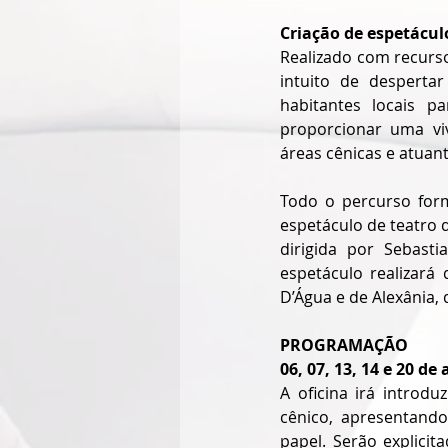
Criação de espetácul
Realizado com recurso
intuito de despert
habitantes locais p
proporcionar uma viv
áreas cênicas e atuant
Todo o percurso form
espetáculo de teatro d
dirigida por Sebast
espetáculo realizará
D’Água e de Alexânia,
PROGRAMAÇÃO
06, 07, 13, 14 e 20 d
A oficina irá introdu
cênico, apresentando
papel. Serão explicit