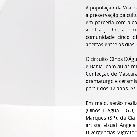
A população da Vila de
a preservação da cultu
em parceria com a co
abril a junho, a ini
comunidade cinco ofi
abertas entre os dias 
O circuito Olhos D’Águ
e Bahia, com aulas mi
Confecção de Máscaras 
dramaturgo e ceramista
partir dos 12 anos. A
Em maio, serão reali
(Olhos D’Água - GO)
Marques (SP), da Cia
artista visual Ange
Divergências Migratóri