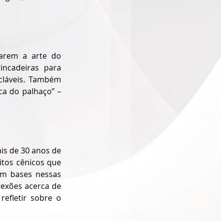
tarem a arte do 
ncadeiras para 
cláveis. Também 
a do palhaço” – 
s de 30 anos de 
itos cênicos que 
m bases nessas 
lexões acerca de 
fletir sobre o 