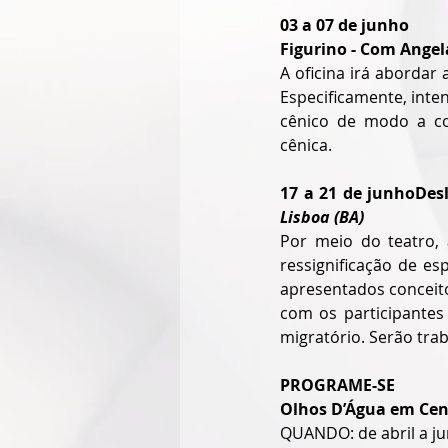
03 a 07 de junho
Figurino - Com Angel
A oficina irá abordar
Especificamente, inte
cênico de modo a com
cênica.
17 a 21 de junhoDesl
Lisboa (BA)
Por meio do teatro, 
ressignificação de es
apresentados conceitos
com os participantes
migratório. Serão trab
PROGRAME-SE
Olhos D’Água em Cen
QUANDO: de abril a j