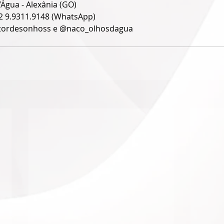
’Água - Alexânia (GO)
 62 9.9311.9148 (WhatsApp)
ntordesonhoss e @naco_olhosdagua