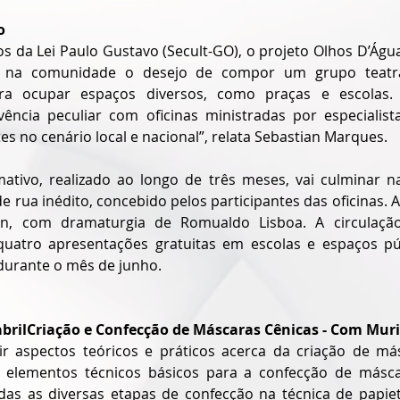
o
s da Lei Paulo Gustavo (Secult-GO), o projeto Olhos D’Águ
ar na comunidade o desejo de compor um grupo teatra
ara ocupar espaços diversos, como praças e escolas. 
ência peculiar com oficinas ministradas por especialista
es no cenário local e nacional”, relata Sebastian Marques. 
ativo, realizado ao longo de três meses, vai culminar n
e rua inédito, concebido pelos participantes das oficinas.
ian, com dramaturgia de Romualdo Lisboa. A circulação
 quatro apresentações gratuitas em escolas e espaços pú
 durante o mês de junho. 
e abrilCriação e Confecção de Máscaras Cênicas - Com Muri
zir aspectos teóricos e práticos acerca da criação de má
 elementos técnicos básicos para a confecção de máscar
adas as diversas etapas de confecção na técnica de papiet