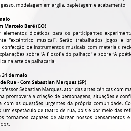
e gesso, modelagem em argila, papietagem e acabamento.
 maio
m Marcelo Beré (GO)
er elementos didáticos para os participantes experimen
te “excêntrico musical”. Serão trabalhados jogos e bri
e confecção de instrumentos musicais com materiais reci
planações sobre “A filosofia do palhaço” e sobre “A poétic
tica na arte da palhaçaria.
a 31 de maio
de Rua - Com Sebastian Marques (SP)
rofessor Sebastian Marques, ator das artes cênicas com mai
cina promoverá a criação de personagens, situações e confl
ta com as questões urgentes da própria comunidade. Co
do um espetáculo de teatro de rua, pois é por meio das ref
os tornamos capazes de alargar nossos pensamentos e re
ndos.