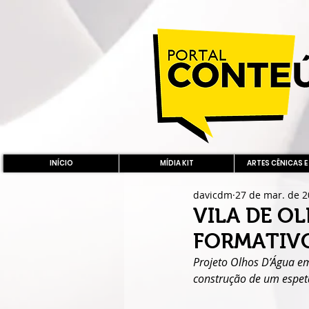
INÍCIO
MÍDIA KIT
ARTES CÊNICAS E
davicdm
27 de mar. de 
VILA DE O
FORMATIVO
Projeto Olhos D’Água em
construção de um espet