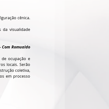
guração cênica. 
 da visualidade 
- 
Com Romualdo 
 de ocupação e 
s locais. Serão 
trução coletiva, 
os em processo 