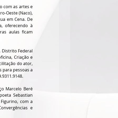
o com as artes e 
ro-Oeste (Naco), 
gua em Cena. De 
a, oferecendo à 
ras aulas ficam 
Distrito Federal 
cina, Criação e 
litação do ator, 
s para pessoas a 
9.9311.9148.
ço Marcelo Beré 
oeta Sebastian 
Figurino, com a 
onvergências e 