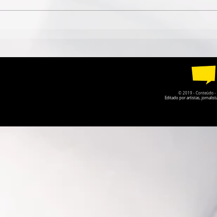
ESPETÁCULO SOLO DE
TEATRO DA
CIRCO CONTEMPORÂNEO
PARQUE DA
CIRCULA PELO DF EM
RECEBE A P
AGOSTO
O PRISIONE
© 2019 - Conteúdo - Po
Editado por artistas, jornal