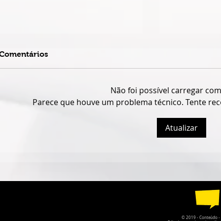
Comentários
Não foi possível carregar co
Parece que houve um problema técnico. Tente reco
Atualizar
DUPLA MATO-GROSSENSE
QUANDO O
FABRÍCIO & FERNANDO
CÂMARA DE
LANÇA NOVO DISCO COM
GOIÁS PER
GUILHERME & SANTIAGO
DA PRÓPRI
© 2019 - Conteúdo - Po