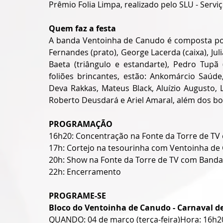
Prêmio Folia Limpa, realizado pelo SLU - Serv
Quem faz a festa
A banda Ventoinha de Canudo é composta por: 
Fernandes (prato), George Lacerda (caixa), Julia
Baeta (triângulo e estandarte), Pedro Tupã 
foliões brincantes, estão: Ankomárcio Saúde,
Deva Rakkas, ⁠Mateus Black, Aluízio Augusto, 
Roberto Deusdará e Ariel Amaral, além dos b
PROGRAMAÇÃO
16h20: Concentração na Fonte da Torre de TV 
17h: Cortejo na tesourinha com Ventoinha de 
20h: Show na Fonte da Torre de TV com Banda 
22h: Encerramento
PROGRAME-SE
Bloco do Ventoinha de Canudo - Carnaval d
QUANDO: 04 de março (terça-feira)Hora: 16h2