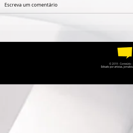
Escreva um comentário
QUANDO O NOME JAIME
ISABELLE
CÂMARA DESAPARECE,
VOLTA COM
GOIÁS PERDE UM POUCO
LEMBRAR 
DA PRÓPRIA HISTÓRIA
ESQUECEMO
© 2019 - Conteúdo - Po
Editado por artistas, jornal