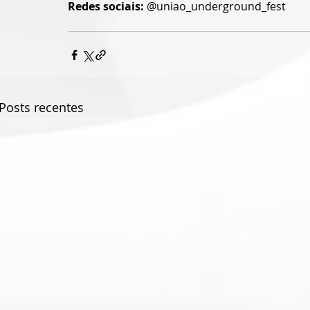
Redes sociais:
 @uniao_underground_fest 
Posts recentes